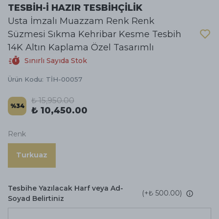
TESBİH-İ HAZIR TESBİHÇİLİK
Usta İmzalı Muazzam Renk Renk
Süzmesi Sıkma Kehribar Kesme Tesbih
14K Altın Kaplama Özel Tasarımlı
Sınırlı Sayıda Stok
Ürün Kodu
:
TİH-00057
₺ 15,950.00
%
34
₺ 10,450.00
Renk
Turkuaz
Tesbihe Yazılacak Harf veya Ad-
(+
₺ 500.00
)
Soyad Belirtiniz