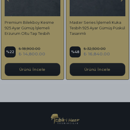
Premium Bilekboy Kesme
Master Series İşlemeli Kuka
925 Ayar Gümüş İşlemeli
Tesbih 925 Ayar Gümüş Püskül
Erzurum Oltu Taşı Tesbih
Tasarımlı
₺ 18,900.00
₺ 32,500.00
%
22
%
48
₺ 14,800.00
₺ 16,840.00
Ürünü İncele
Ürünü İncele