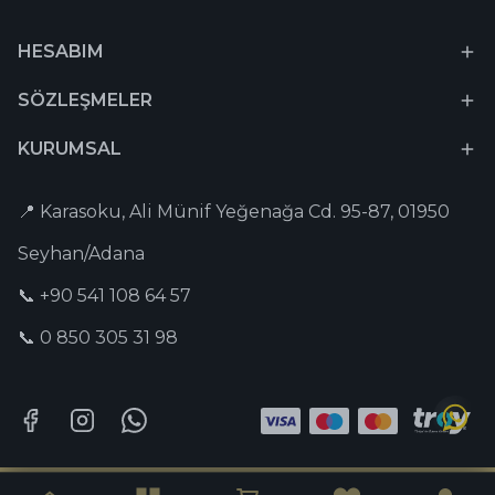
HESABIM
SÖZLEŞMELER
KURUMSAL
📍 Karasoku, Ali Münif Yeğenağa Cd. 95-87, 01950
Seyhan/Adana
📞 +90 541 108 64 57
📞 0 850 305 31 98
Tesbih-i Hazır © 2026 Tüm Hakları Saklıdır. | Captain Digital •
Dijital