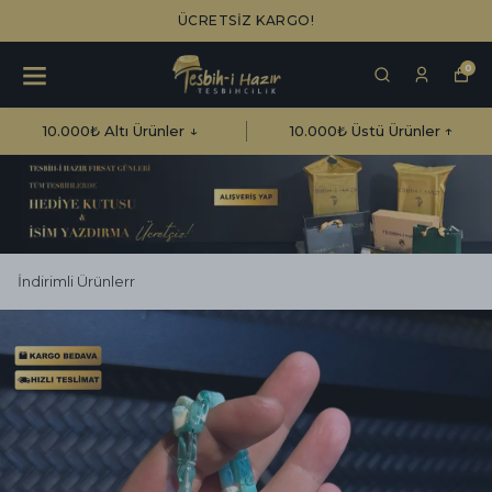
ÜCRETSİZ KARGO!
0
10.000₺ Altı Ürünler ↓
10.000₺ Üstü Ürünler ↑
İndirimli Ürünlerr