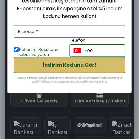
tesbihlerimizi keşfetmenin tam zamanı.
E-postanı bırak, ilk siparişine özel %5 indirim
kodunu hemen kullan!
Şimdi
Bugün
07–09 Ağustos
Sipariş ver
Kargoya
Teslim edilir
verilir
Telefon
Kullanım Koşullarını
03
:
37
:
18
Kargoya Teslim Edilmesine
kabul ediyorum
İndirim Kodunu Gör!
Hızlı Kargo
Kolay İade
E-posta adresinizi girerek pazarlama ve tanıtım ile ilgili iletişim almayı kabul edersiniz ve
Gizlilik Politikamızı okuduğunuzu ve kabul ettiğinizi onaylarsınız.
Güvenli Alışveriş
Tüm Kartlara 12 Taksit