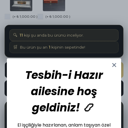
(+ ₺ 1,000.00 )
(+ ₺ 1,000.00 )
🔍
11
kişi şu anda bu ürünü inceliyor.
🛒
Bu ürün şu an
1
kişinin sepetinde!
SEPETE EKLE
Tesbih-i Hazır
ailesine hoş
HEMEN AL
geldiniz! 📿
📦
🤝
30
İncelediğiniz üründen bugün
adet satıldı.
El işçiliğiyle hazırlanan, anlam taşıyan özel