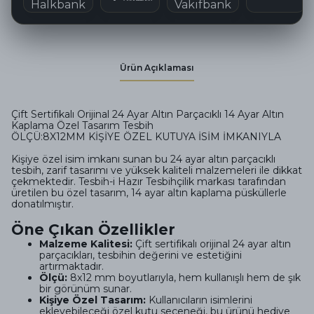
Ürün Açıklaması
Çift Sertifikalı Orijinal 24 Ayar Altın Parçacıklı 14 Ayar Altın
Kaplama Özel Tasarım Tesbih
ÖLÇÜ:8X12MM KİŞİYE ÖZEL KUTUYA İSİM İMKANIYLA
Kişiye özel isim imkanı sunan bu 24 ayar altın parçacıklı
tesbih, zarif tasarımı ve yüksek kaliteli malzemeleri ile dikkat
çekmektedir. Tesbih-i Hazır Tesbihçilik markası tarafından
üretilen bu özel tasarım, 14 ayar altın kaplama püsküllerle
donatılmıştır.
Öne Çıkan Özellikler
Malzeme Kalitesi:
Çift sertifikalı orijinal 24 ayar altın
parçacıkları, tesbihin değerini ve estetiğini
artırmaktadır.
Ölçü:
8x12 mm boyutlarıyla, hem kullanışlı hem de şık
bir görünüm sunar.
Kişiye Özel Tasarım:
Kullanıcıların isimlerini
ekleyebileceği özel kutu seçeneği, bu ürünü hediye