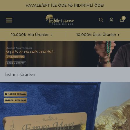
HAVALE/EFT İLE ÖDE %5 İNDİRİMLİ ÖDE!
0
10.000₺ Altı Ürünler ↓
10.000₺ Üstü Ürünler ↑
İndirimli Ürünlerr