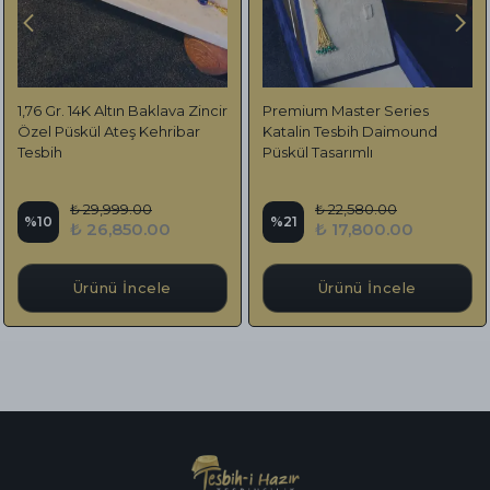
1,76 Gr. 14K Altın Baklava Zincir
Premium Master Series
Özel Püskül Ateş Kehribar
Katalin Tesbih Daimound
Tesbih
Püskül Tasarımlı
₺ 29,999.00
₺ 22,580.00
%
10
%
21
₺ 26,850.00
₺ 17,800.00
Ürünü İncele
Ürünü İncele