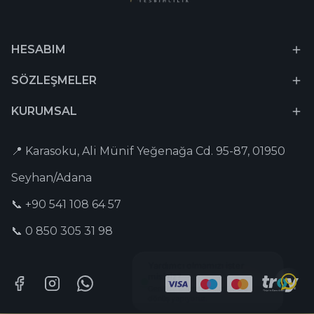
HESABIM
SÖZLEŞMELER
KURUMSAL
📍 Karasoku, Ali Münif Yeğenağa Cd. 95-87, 01950
Seyhan/Adana
📞 +90 541 108 64 57
📞 0 850 305 31 98