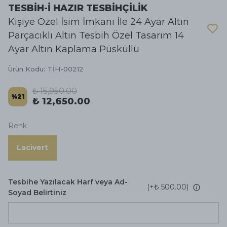
TESBİH-İ HAZIR TESBİHÇİLİK
Kişiye Özel İsim İmkanı İle 24 Ayar Altın
Parçacıklı Altın Tesbih Özel Tasarım 14
Ayar Altın Kaplama Püsküllü
Ürün Kodu
:
TİH-00212
₺ 15,950.00
%
21
₺ 12,650.00
Renk
Lacivert
Tesbihe Yazılacak Harf veya Ad-
(+
₺ 500.00
)
Soyad Belirtiniz