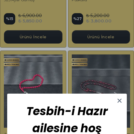
₺ 6,900.00
₺ 5,200.00
%
15
%
27
₺ 5,850.00
₺ 3,800.00
Ürünü İncele
Ürünü İncele
Tesbih-i Hazır
ailesine hoş
Aykırı Renk Kırmızı Sıkma
Bilekboy Renk Süzmesi Çekim