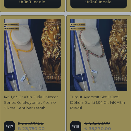
Ürünü İncele
Ürünü İncele
14K 1,63 Gr Altın Püskül Master
Turgut Aydemir Simli Özel
Series Koleksiyonluk Kesme
Döküm Serisi 1,94 Gr. 14K Altın
Sıkma Kehribar Tesbih
Püskül
₺ 28,500.00
₺ 42,850.00
%
17
%
18
₺ 23,750.00
₺ 35,270.00