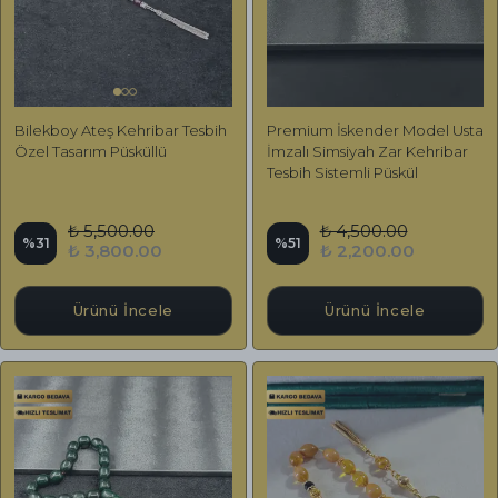
Bilekboy Ateş Kehribar Tesbih
Premium İskender Model Usta
Özel Tasarım Püsküllü
İmzalı Simsiyah Zar Kehribar
Tesbih Sistemli Püskül
₺ 5,500.00
₺ 4,500.00
%
31
%
51
₺ 3,800.00
₺ 2,200.00
Ürünü İncele
Ürünü İncele