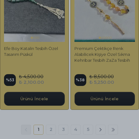
Efe Boy Katalin Tesbih Özel
Premium Çektikçe Renk
Tasarım Püskül
Alabilicek Kişiye Özel Sıkma
Kehribar Tesbih ZaZa Tesbih
₺ 4,500.00
₺ 8,500.00
%
53
%
38
₺ 2,100.00
₺ 5,250.00
Ürünü İncele
Ürünü İncele
1
2
3
4
5