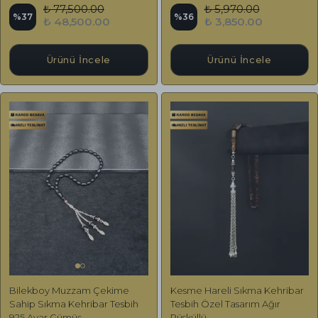
₺ 77,500.00
₺ 5,970.00
%
37
%
36
₺ 48,500.00
₺ 3,850.00
Ürünü İncele
Ürünü İncele
Bilekboy Muzzam Çekime
Kesme Hareli Sıkma Kehribar
Sahip Sıkma Kehribar Tesbih
Tesbih Özel Tasarım Ağır
925 Ayar Gümüş
Püsküllü