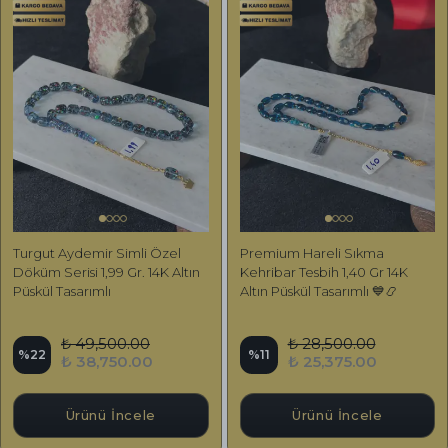
Turgut Aydemir Simli Özel
Premium Hareli Sıkma
Döküm Serisi 1,99 Gr. 14K Altın
Kehribar Tesbih 1,40 Gr 14K
Püskül Tasarımlı
Altın Püskül Tasarımlı 💙📿
₺ 49,500.00
₺ 28,500.00
%
22
%
11
₺ 38,750.00
₺ 25,375.00
Ürünü İncele
Ürünü İncele