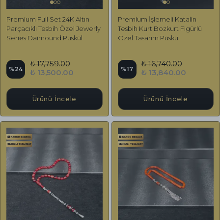
Premium Full Set 24K Altın
Premium İşlemeli Katalin
Parçacıklı Tesbih Özel Jewerly
Tesbih Kurt Bozkurt Figürlü
Series Daimound Püskül
Özel Tasarım Püskül
₺ 17,759.00
₺ 16,740.00
%
24
%
17
₺ 13,500.00
₺ 13,840.00
Ürünü İncele
Ürünü İncele