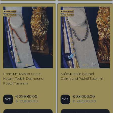
Premium Master Series
Kafes Katalin İşlemeli
Katalin Tesbih Daimound
Daimound Püskül Tasarımlı
Püskül Tasarımlı
₺ 22,580.00
₺ 35,000.00
%
21
%
19
₺ 17,800.00
₺ 28,500.00