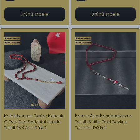
Ürünü İncele
Ürünü İncele
Koleksiyonuza Değer Katıcak
Kesme Ateş Kehribar Kesme
O Essiz Eser Seriantal Katalin
Tesbih 3 Hilal Özel Bozkurt
Tesbih 14K Altın Püskül
Tasarımlı Püskül