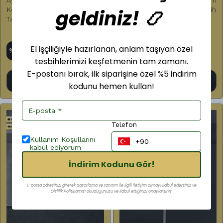
geldiniz! 📿
Kehribar Bilekboy Tesbih Özel
Harikası Sıkma Kehribar Tesbih
Tasarım Püskül
Özel Tasarım Püskül
₺ 4,650.00
₺ 7,500.00
El işçiliğiyle hazırlanan, anlam taşıyan özel
%
40
%
50
₺ 2,800.00
₺ 3,750.00
tesbihlerimizi keşfetmenin tam zamanı.
E-postanı bırak, ilk siparişine özel %5 indirim
Ürünü İncele
Ürünü İncele
kodunu hemen kullan!
Telefon
Kullanım Koşullarını
kabul ediyorum
İndirim Kodunu Gör!
E-posta adresinizi girerek pazarlama ve tanıtım ile ilgili iletişim almayı kabul edersiniz ve
Gizlilik Politikamızı okuduğunuzu ve kabul ettiğinizi onaylarsınız.