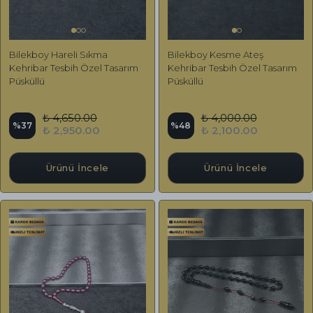
Bilekboy Hareli Sıkma
Bilekboy Kesme Ateş
Kehribar Tesbih Özel Tasarım
Kehribar Tesbih Özel Tasarım
Püsküllü
Püsküllü
₺ 4,650.00
₺ 4,000.00
%
37
%
48
₺ 2,950.00
₺ 2,100.00
Ürünü İncele
Ürünü İncele