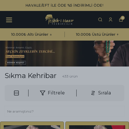
HAVALE/EFT İLE ÖDE %5 İNDİRİMLİ ÖDE!
0
10.000₺ Altı Ürünler ↓
10.000₺ Üstü Ürünler ↑
Sıkma Kehribar
433
ürün
Filtrele
Sırala