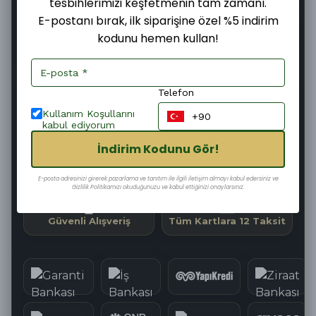
tesbihlerimizi keşfetmenin tam zamanı.
E-postanı bırak, ilk siparişine özel %5 indirim
kodunu hemen kullan!
Şimdi
Bugün
08–10 Ağustos
Sipariş ver
Kargoya
Teslim edilir
verilir
Telefon
00
:
52
:
22
Kargoya Teslim Edilmesine
Kullanım Koşullarını
kabul ediyorum
İndirim Kodunu Gör!
Hızlı Kargo
Kolay İade
E-posta adresinizi girerek pazarlama ve tanıtım ile ilgili iletişim almayı kabul edersiniz ve
Gizlilik Politikamızı okuduğunuzu ve kabul ettiğinizi onaylarsınız.
Güvenli Alışveriş
Tüm Kartlara 12 Taksit