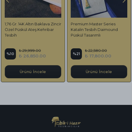
1,76 Gr. 14K Altın Baklava Zincir
Premium Master Series
Özel Püskül Ateş Kehribar
Katalin Tesbih Daimound
Tesbih
Püskül Tasarımlı
₺ 29,999.00
₺ 22,580.00
%
10
%
21
₺ 26,850.00
₺ 17,800.00
Ürünü İncele
Ürünü İncele