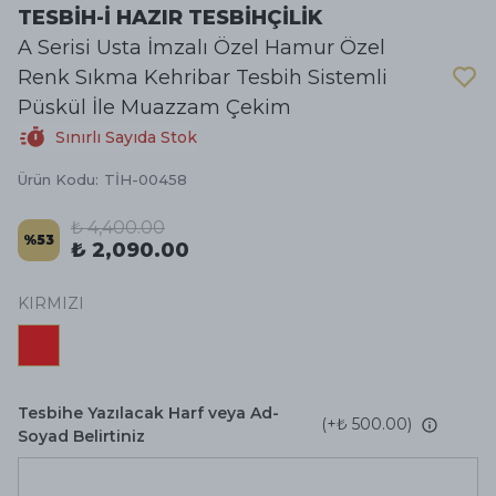
TESBİH-İ HAZIR TESBİHÇİLİK
A Serisi Usta İmzalı Özel Hamur Özel
Renk Sıkma Kehribar Tesbih Sistemli
Püskül İle Muazzam Çekim
Sınırlı Sayıda Stok
Ürün Kodu
:
TİH-00458
₺ 4,400.00
%
53
₺ 2,090.00
KIRMIZI
Tesbihe Yazılacak Harf veya Ad-
(+
₺ 500.00
)
Soyad Belirtiniz