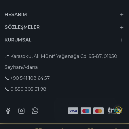
HESABIM
SÖZLEŞMELER
KURUMSAL
📍 Karasoku, Ali Münif Yeğenağa Cd. 95-87, 01950
Seyhan/Adana
📞 +90 541 108 64 57
📞 0 850 305 31 98