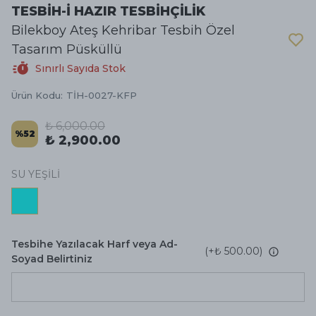
TESBİH-İ HAZIR TESBİHÇİLİK
Bilekboy Ateş Kehribar Tesbih Özel
Tasarım Püsküllü
Sınırlı Sayıda Stok
Ürün Kodu
:
TİH-0027-KFP
₺ 6,000.00
%
52
₺ 2,900.00
SU YEŞİLİ
Tesbihe Yazılacak Harf veya Ad-
(+
₺ 500.00
)
Soyad Belirtiniz