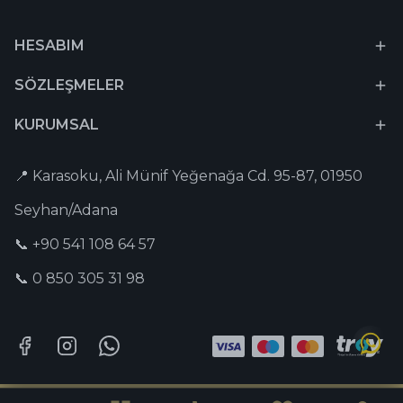
HESABIM
SÖZLEŞMELER
KURUMSAL
📍 Karasoku, Ali Münif Yeğenağa Cd. 95-87, 01950
Seyhan/Adana
📞 +90 541 108 64 57
📞 0 850 305 31 98