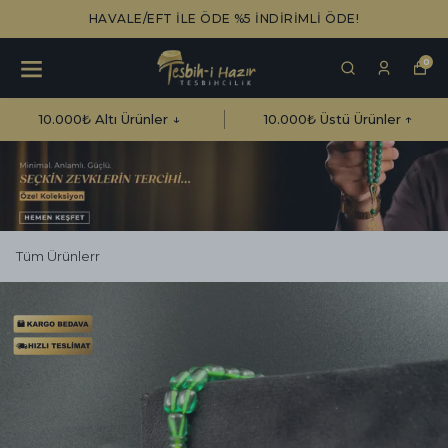
HAVALE/EFT İLE ÖDE %5 İNDİRİMLİ ÖDE!
0
10.000₺ Altı Ürünler ↓
10.000₺ Üstü Ürünler ↑
Tüm Ürünlerr