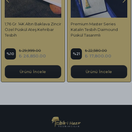
1,76 Gr. 14K Altın Baklava Zincir
Premium Master Series
Özel Püskül Ateş Kehribar
Katalin Tesbih Daimound
Tesbih
Püskül Tasarımlı
₺ 29,999.00
₺ 22,580.00
%
10
%
21
₺ 26,850.00
₺ 17,800.00
Ürünü İncele
Ürünü İncele