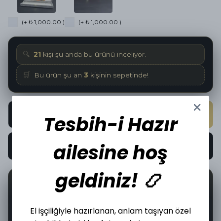
(+ ₺ 1,000.00 )
(+ ₺ 1,000.00 )
🔍
21
kişi şu anda bu ürünü inceliyor.
🛒
Bu ürün şu an
3
kişinin sepetinde!
SEPETE EKLE
Tesbih-i Hazır
ailesine hoş
HEMEN AL
geldiniz! 📿
📦
🤝
16
İncelediğiniz üründen bugün
adet satıldı.
El işçiliğiyle hazırlanan, anlam taşıyan özel