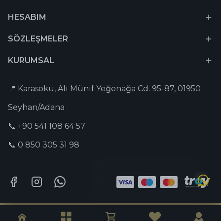
HESABIM
SÖZLEŞMELER
KURUMSAL
📍 Karasoku, Ali Münif Yeğenağa Cd. 95-87, 01950
Seyhan/Adana
📞 +90 541 108 64 57
📞 0 850 305 31 98
Tesbih-i Hazır © 2026 Tüm Hakları Saklıdır. | Captain Digital •
Dijital