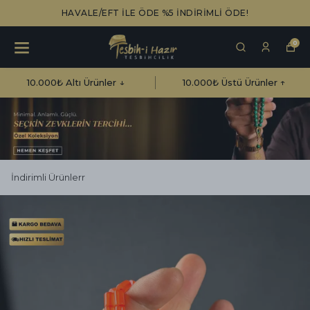
HAVALE/EFT İLE ÖDE %5 İNDİRİMLİ ÖDE!
0
10.000₺ Altı Ürünler ↓
10.000₺ Üstü Ürünler ↑
İndirimli Ürünlerr