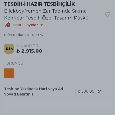
TESBİH-İ HAZIR TESBİHÇİLİK
Bilekboy Yemen Zar Tadında Sıkma
Kehribar Tesbih Özel Tasarım Püskül
Sınırlı Sayıda Stok
Ürün Kodu
:
TİH-00974
₺ 4,400.00
%
34
₺ 2,915.00
TURUNCU
Tesbihe Yazılacak Harf veya Ad-
(+
₺ 500.00
)
Soyad Belirtiniz