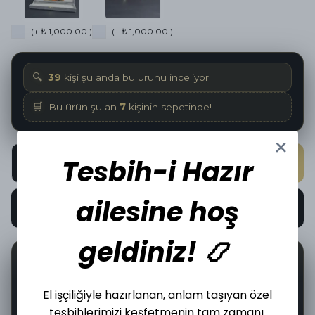
(+ ₺ 1,000.00 )
(+ ₺ 1,000.00 )
🔍
39
kişi şu anda bu ürünü inceliyor.
🛒
Bu ürün şu an
7
kişinin sepetinde!
Tesbih-i Hazır
SEPETE EKLE
ailesine hoş
HEMEN AL
geldiniz! 📿
📦
🤝
55
İncelediğiniz üründen bugün
adet satıldı.
El işçiliğiyle hazırlanan, anlam taşıyan özel
tesbihlerimizi keşfetmenin tam zamanı.