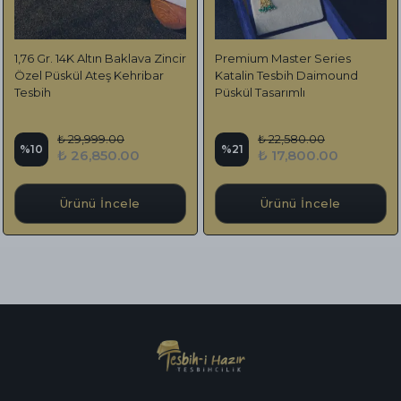
1,76 Gr. 14K Altın Baklava Zincir
Premium Master Series
Özel Püskül Ateş Kehribar
Katalin Tesbih Daimound
Tesbih
Püskül Tasarımlı
₺ 29,999.00
₺ 22,580.00
%
10
%
21
₺ 26,850.00
₺ 17,800.00
Ürünü İncele
Ürünü İncele