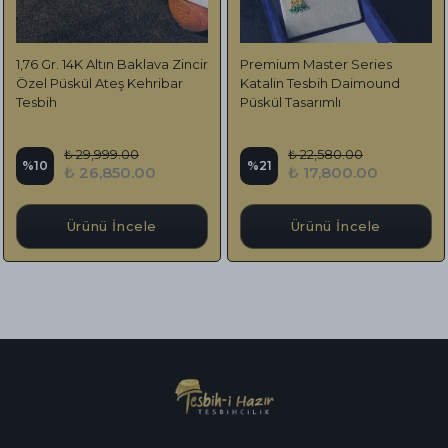
1,76 Gr. 14K Altın Baklava Zincir
Premium Master Series
Özel Püskül Ateş Kehribar
Katalin Tesbih Daimound
Tesbih
Püskül Tasarımlı
₺ 29,999.00
₺ 22,580.00
%
10
%
21
₺ 26,850.00
₺ 17,800.00
Ürünü İncele
Ürünü İncele