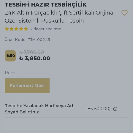
TESBİH-İ HAZIR TESBİHÇİLİK
24K Altın Parçacıklı Çift Sertifikalı Orijinal
Özel Sistemli Püsküllü Tesbih
2 değerlendirme
Ürün Kodu
:
TİH-00245
₺ 7,700.00
%
50
₺ 3,850.00
Renk
Parlament Mavi
Tesbihe Yazılacak Harf veya Ad-
(+
₺ 500.00
)
Soyad Belirtiniz