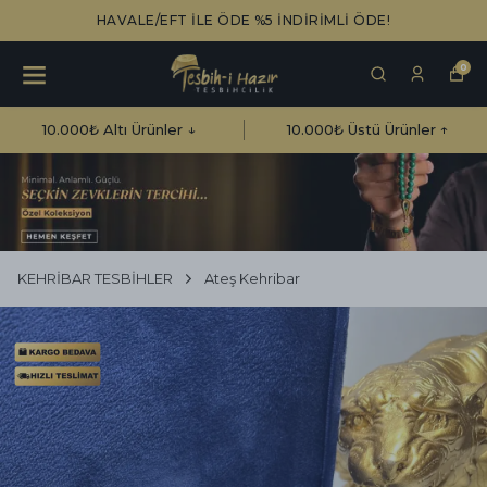
HAVALE/EFT İLE ÖDE %5 İNDİRİMLİ ÖDE!
0
10.000₺ Altı Ürünler ↓
10.000₺ Üstü Ürünler ↑
KEHRİBAR TESBİHLER
Ateş Kehribar