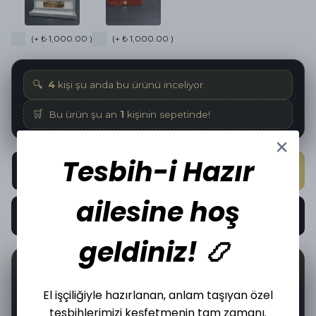
(+ ₺ 1,000.00 )
(+ ₺ 1,000.00 )
🔍
4
kişi şu anda bu ürünü inceliyor.
🛒
Bu ürün şu an
1
kişinin sepetinde!
Tesbih-i Hazır
SEPETE EKLE
ailesine hoş
HEMEN AL
geldiniz! 📿
📦
🤝
0
İncelediğiniz üründen bugün
adet satıldı.
El işçiliğiyle hazırlanan, anlam taşıyan özel
tesbihlerimizi keşfetmenin tam zamanı.