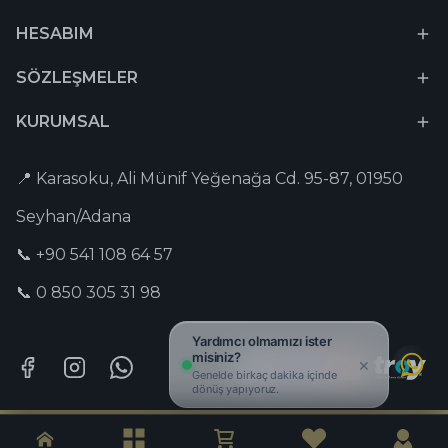
HESABIM
SÖZLEŞMELER
KURUMSAL
📍 Karasoku, Ali Münif Yeğenağa Cd. 95-87, 01950
Seyhan/Adana
📞 +90 541 108 64 57
📞 0 850 305 31 98
Tesbih-i Hazır © 2026 Tüm Hakları Saklıdır. | Captain Digital •
Dijital