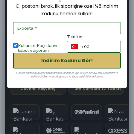
E-postanı bırak, ilk siparişine özel %5 indirim
kodunu hemen kullan!
Şimdi
Pazartesi
11–13 Ağustos
Sipariş ver
Kargoya
Teslim edilir
verilir
Telefon
58
:
25
:
13
Kargoya Teslim Edilmesine
Kullanım Koşullarını
kabul ediyorum
İndirim Kodunu Gör!
Hızlı Kargo
Kolay İade
E-posta adresinizi girerek pazarlama ve tanıtım ile ilgili iletişim almayı kabul edersiniz ve
Gizlilik Politikamızı okuduğunuzu ve kabul ettiğinizi onaylarsınız.
Güvenli Alışveriş
Tüm Kartlara 12 Taksit