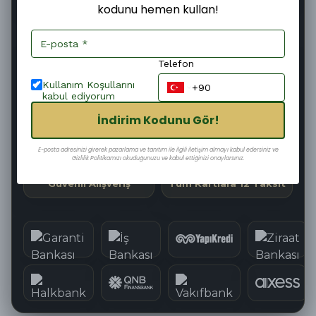
kodunu hemen kullan!
Şimdi
Pazartesi
11–13 Ağustos
Sipariş ver
Kargoya
Teslim edilir
verilir
Telefon
23
:
11
:
40
Kargoya Teslim Edilmesine
Kullanım Koşullarını
kabul ediyorum
İndirim Kodunu Gör!
Hızlı Kargo
Kolay İade
E-posta adresinizi girerek pazarlama ve tanıtım ile ilgili iletişim almayı kabul edersiniz ve
Gizlilik Politikamızı okuduğunuzu ve kabul ettiğinizi onaylarsınız.
Güvenli Alışveriş
Tüm Kartlara 12 Taksit