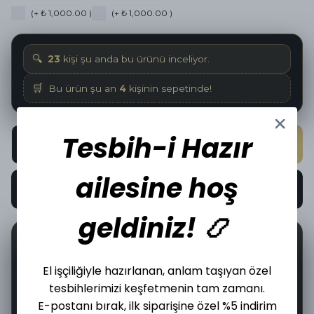
(+ ₺ 1,000.00 )
(+ ₺ 1,000.00 )
🔍
23
kişi şu anda bu ürünü inceliyor.
🛒
Bu ürün şu an
4
kişinin sepetinde!
Tesbih-i Hazır
SEPETE EKLE
ailesine hoş
HEMEN AL
geldiniz! 📿
📦
🤝
17
İncelediğiniz üründen bugün
adet satıldı.
El işçiliğiyle hazırlanan, anlam taşıyan özel
tesbihlerimizi keşfetmenin tam zamanı.
E-postanı bırak, ilk siparişine özel %5 indirim