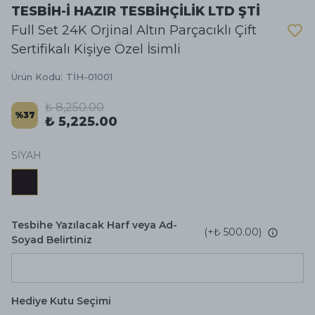
TESBİH-İ HAZIR TESBİHÇİLİK LTD ŞTİ
Full Set 24K Orjinal Altın Parçacıklı Çift
Sertifikalı Kişiye Özel İsimli
Ürün Kodu
:
TİH-01001
₺ 8,250.00
%
37
₺ 5,225.00
SİYAH
Tesbihe Yazılacak Harf veya Ad-
(+
₺ 500.00
)
Soyad Belirtiniz
Hediye Kutu Seçimi