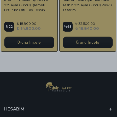
925 Ayar Gümüş İşlemeli
Tesbih 925 Ayar Gümüş Püskül
Erzurum Oltu Taşı Tesbih
Tasarımlı
₺ 18,900.00
₺ 32,500.00
%
22
%
48
₺ 14,800.00
₺ 16,840.00
Ürünü İncele
Ürünü İncele
HESABIM