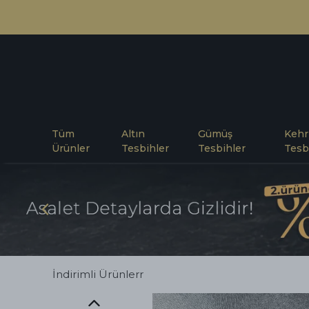
Tüm
Altın
Gümüş
Kehr
Ürünler
Tesbihler
Tesbihler
Tesb
İndirimli Ürünlerr