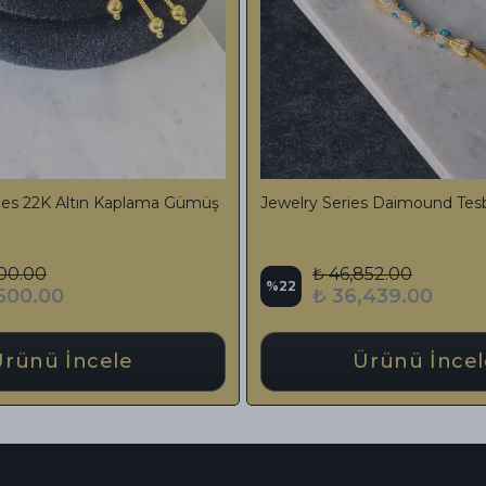
r Series Katalin Tesbih
Premium Bilekboy Kesme 92
kül Tasarımlı
İşlemeli Erzurum Oltu Taşı Te
580.00
₺ 18,900.00
%
22
,800.00
₺ 14,800.00
Ürünü İncele
Ürünü İncel