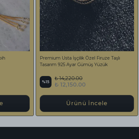
5 Ayar Gümüş
Master Series İşlemeli Kuka Tesbih 925 Ayar
sbih
Gümüş Püskül Tasarımlı
₺ 32,500.00
%
48
₺ 16,840.00
e
Ürünü İncele