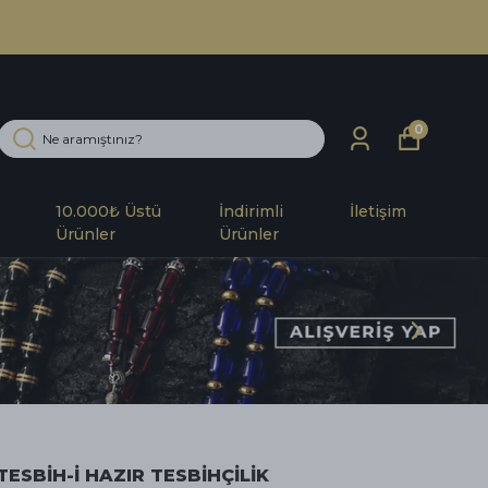
ÖDE!
0
10.000₺ Üstü
İndirimli
İletişim
Ürünler
Ürünler
TESBİH-İ HAZIR TESBİHÇİLİK