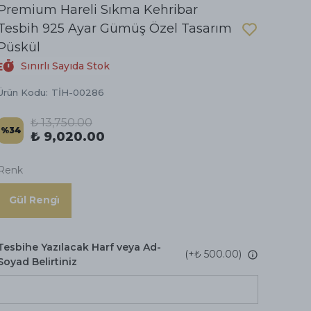
Premium Hareli Sıkma Kehribar
Tesbih 925 Ayar Gümüş Özel Tasarım
Püskül
Sınırlı Sayıda Stok
Ürün Kodu
:
TİH-00286
₺ 13,750.00
%
34
₺ 9,020.00
Renk
Gül Rengi̇
Tesbihe Yazılacak Harf veya Ad-
(+
₺ 500.00
)
Soyad Belirtiniz