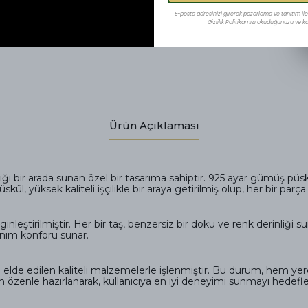
E-posta adresinizi girerek pazarlama ve tanıtım ile i
Gizlilik Politikamızı okuduğunuzu ve kab
Ürün Açıklaması
ğı bir arada sunan özel bir tasarıma sahiptir. 925 ayar gümüş püskül
, yüksek kaliteli işçilikle bir araya getirilmiş olup, her bir parça t
inleştirilmiştir. Her bir taş, benzersiz bir doku ve renk derinliği su
anım konforu sunar.
dan elde edilen kaliteli malzemelerle işlenmiştir. Bu durum, hem
ndan özenle hazırlanarak, kullanıcıya en iyi deneyimi sunmayı hedefle