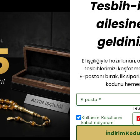
Tesbih-i
ailesin
geldini
El işçiliğiyle hazırlanan
tesbihlerimizi keşfet
E-postanı bırak, ilk sipar
kodunu hemen
Tel
Kullanım Koşullarını
kabul ediyorum
İndirim Kodu