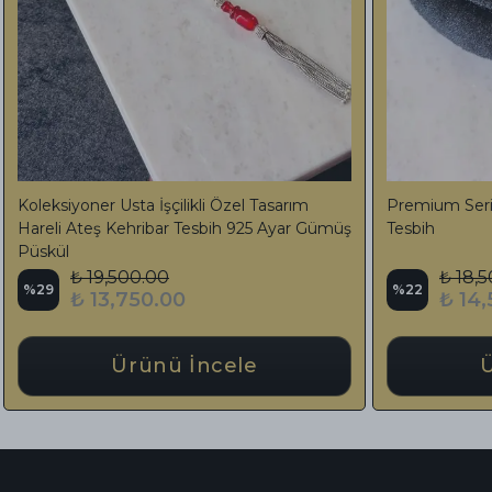
1,76 Gr. 14K Altın Baklava Zincir Özel Püskül
Premium Maste
Ateş Kehribar Tesbih
Daimound Püs
₺ 29,999.00
₺ 22,
%
10
%
21
₺ 26,850.00
₺ 17
Ürünü İncele