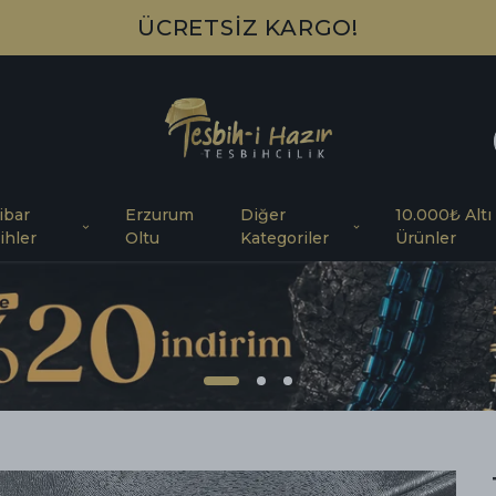
HAVALE/EFT İLE ÖDE %5 İNDİRİMLİ 
ibar
Erzurum
Diğer
10.000₺ Altı
ihler
Oltu
Kategoriler
Ürünler