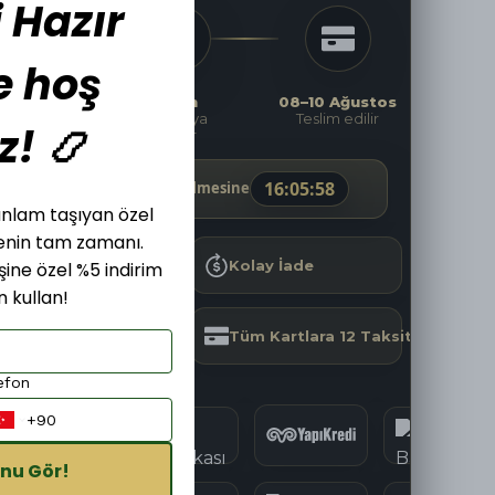
 Hazır
e hoş
Şimdi
Yarın
08–10 Ağustos
Sipariş
Kargoya
Teslim edilir
z! 📿
ver
verilir
16
:
05
:
56
Kargoya Teslim Edilmesine
, anlam taşıyan özel
menin tam zamanı.
Hızlı Kargo
Kolay İade
işine özel %5 indirim
 kullan!
Güvenli Alışveriş
Tüm Kartlara 12 Taksit
efon
nu Gör!