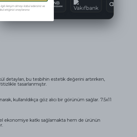
lgili iletişim almayı kabul edersiniz ve
ul ettiğinizi onaylarsınız.
 detayları, bu tesbihin estetik değerini artırırken,
itizlikle tasarlanmıştır.
narak, kullanıldıkça göz alıcı bir görünüm sağlar. 7.5x11
 yerel ekonomiye katkı sağlamakta hem de ürünün
r.