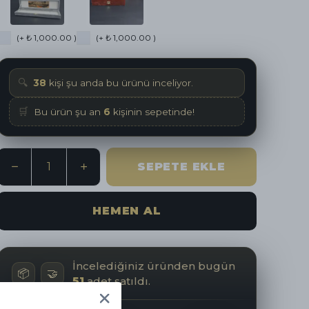
(+ ₺ 1,000.00 )
(+ ₺ 1,000.00 )
🔍
35
kişi şu anda bu ürünü inceliyor.
🛒
Bu ürün şu an
6
kişinin sepetinde!
SEPETE EKLE
HEMEN AL
İncelediğiniz üründen bugün
📦
🤝
51
adet satıldı.