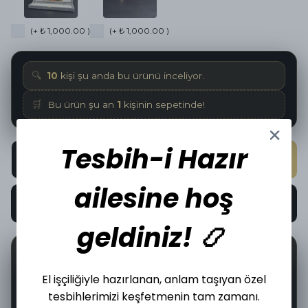
(+ ₺ 1,000.00 )
(+ ₺ 1,000.00 )
🔍
10
kişi şu anda bu ürünü inceliyor.
🛒
Bu ürün şu an
1
kişinin sepetinde!
Tesbih-i Hazır
SEPETE EKLE
ailesine hoş
HEMEN AL
geldiniz! 📿
📦
🤝
17
İncelediğiniz üründen bugün
adet satıldı.
El işçiliğiyle hazırlanan, anlam taşıyan özel
tesbihlerimizi keşfetmenin tam zamanı.