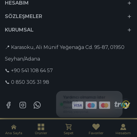
HESABIM
SÖZLEŞMELER
KURUMSAL
📍 Karasoku, Ali Münif Yeğenağa Cd. 95-87, 01950
Seyhan/Adana
📞 +90 541 108 64 57
📞 0 850 305 31 98
Tesbih-i Hazır © 2026 Tüm Hakları Saklıdır. | Captain Digital •
Dijital
Pazarlama Ajansı
Ana Sayfa
Ürünler
Sepet
Favoriler
Hesabım