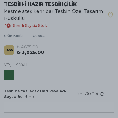
TESBİH-İ HAZIR TESBİHÇİLİK
Kesme ateş kehribar Tesbih Özel Tasarım
Püsküllü
Sınırlı Sayıda Stok
Ürün Kodu
:
TİH-00654
₺ 4,675.00
%
35
₺ 3,025.00
YEŞİL SİYAH
Tesbihe Yazılacak Harf veya Ad-
(+
₺ 500.00
)
Soyad Belirtiniz