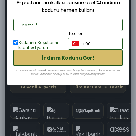
E-postanı bırak, ilk siparişine özel %5 indirim
kodunu hemen kullan!
Şimdi
Pazartesi
11–13 Ağustos
Sipariş ver
Kargoya
Teslim edilir
verilir
Telefon
26
:
06
:
56
Kargoya Teslim Edilmesine
Kullanım Koşullarını
kabul ediyorum
İndirim Kodunu Gör!
Hızlı Kargo
Kolay İade
E-posta adresinizi girerek pazarlama ve tanıtım ile ilgili iletişim almayı kabul edersiniz ve
Gizlilik Politikamızı okuduğunuzu ve kabul ettiğinizi onaylarsınız.
Güvenli Alışveriş
Tüm Kartlara 12 Taksit