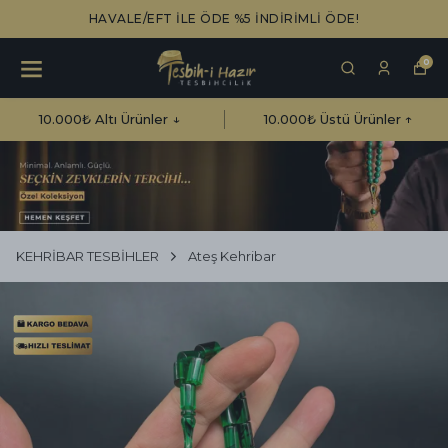
HAVALE/EFT İLE ÖDE %5 İNDİRİMLİ ÖDE!
0
10.000₺ Altı Ürünler ↓
10.000₺ Üstü Ürünler ↑
KEHRİBAR TESBİHLER
Ateş Kehribar