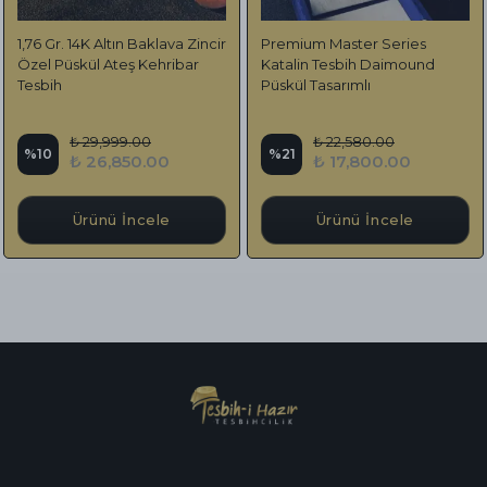
1,76 Gr. 14K Altın Baklava Zincir
Premium Master Series
Özel Püskül Ateş Kehribar
Katalin Tesbih Daimound
Tesbih
Püskül Tasarımlı
₺ 29,999.00
₺ 22,580.00
%
10
%
21
₺ 26,850.00
₺ 17,800.00
Ürünü İncele
Ürünü İncele