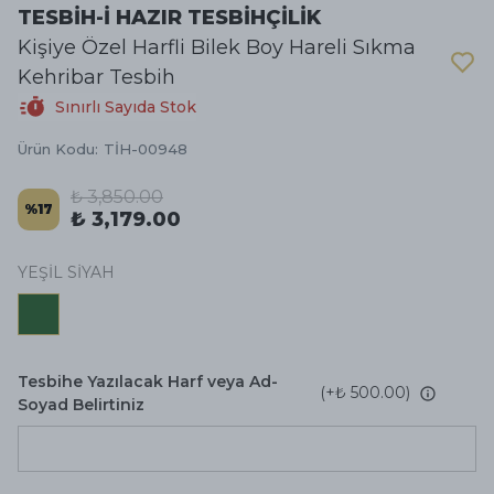
TESBİH-İ HAZIR TESBİHÇİLİK
Kişiye Özel Harfli Bilek Boy Hareli Sıkma
Kehribar Tesbih
Sınırlı Sayıda Stok
Ürün Kodu
:
TİH-00948
₺ 3,850.00
%
17
₺ 3,179.00
YEŞİL SİYAH
Tesbihe Yazılacak Harf veya Ad-
(+
₺ 500.00
)
Soyad Belirtiniz