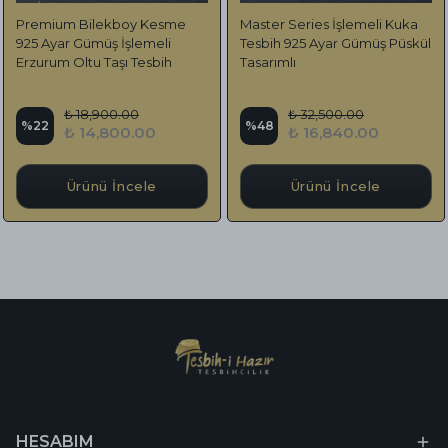
Premium Bilekboy Kesme
Master Series İşlemeli Kuka
925 Ayar Gümüş İşlemeli
Tesbih 925 Ayar Gümüş Püskül
Erzurum Oltu Taşı Tesbih
Tasarımlı
₺ 18,900.00
₺ 32,500.00
%
22
%
48
₺ 14,800.00
₺ 16,840.00
Ürünü İncele
Ürünü İncele
HESABIM