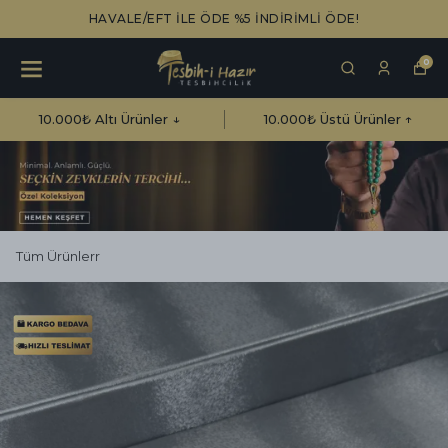
HAVALE/EFT İLE ÖDE %5 İNDİRİMLİ ÖDE!
0
10.000₺ Altı Ürünler ↓
10.000₺ Üstü Ürünler ↑
Tüm Ürünlerr