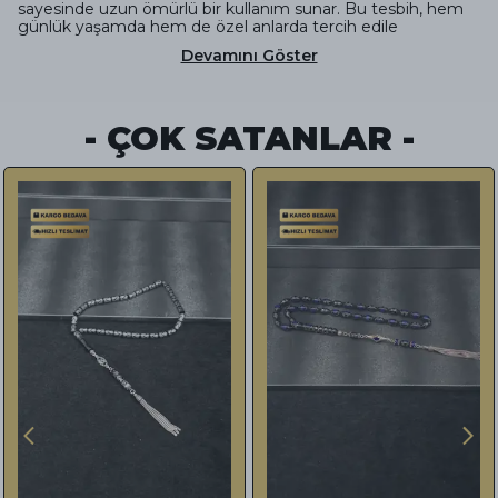
sayesinde uzun ömürlü bir kullanım sunar. Bu tesbih, hem
günlük yaşamda hem de özel anlarda tercih edile
Devamını Göster
- ÇOK SATANLAR -