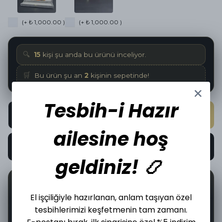
(+ ₺ 1,000.00 )
(+ ₺ 1,000.00 )
🔍
15
kişi şu anda bu ürünü inceliyor.
🛒
Bu ürün şu an
2
kişinin sepetinde!
Tesbih-i Hazır
SEPETE EKLE
ailesine hoş
HEMEN AL
geldiniz! 📿
📦
🤝
9
İncelediğiniz üründen bugün
adet satıldı.
El işçiliğiyle hazırlanan, anlam taşıyan özel
tesbihlerimizi keşfetmenin tam zamanı.