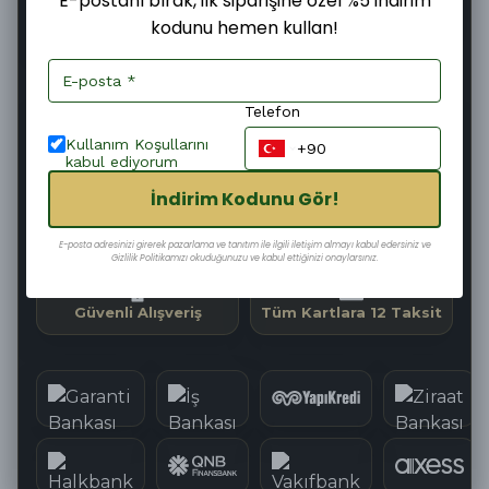
E-postanı bırak, ilk siparişine özel %5 indirim
kodunu hemen kullan!
Şimdi
Bugün
08–10 Ağustos
Sipariş ver
Kargoya
Teslim edilir
verilir
Telefon
03
:
08
:
32
Kargoya Teslim Edilmesine
Kullanım Koşullarını
kabul ediyorum
İndirim Kodunu Gör!
Hızlı Kargo
Kolay İade
E-posta adresinizi girerek pazarlama ve tanıtım ile ilgili iletişim almayı kabul edersiniz ve
Gizlilik Politikamızı okuduğunuzu ve kabul ettiğinizi onaylarsınız.
Güvenli Alışveriş
Tüm Kartlara 12 Taksit