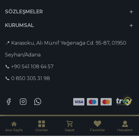
SÖZLEŞMELER
KURUMSAL
📍 Karasoku, Ali Münif Yeğenağa Cd. 95-87, 01950
Seyhan/Adana
📞 +90 541 108 64 57
📞 0 850 305 31 98
Tesbih-i Hazır © 2026 Tüm Hakları Saklıdır. | Captain Digital •
Dijital
Pazarlama Ajansı
Ana Sayfa
Ürünler
Sepet
Favoriler
Hesabım