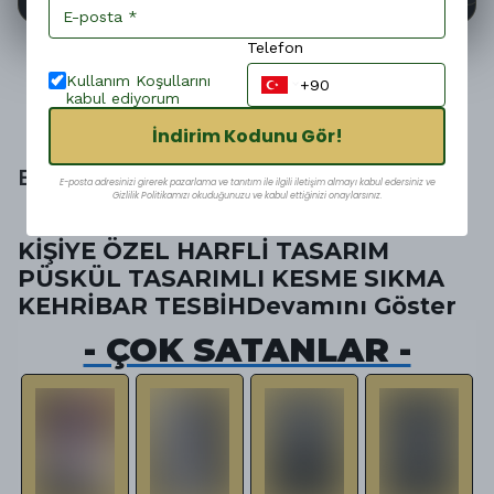
Telefon
Kullanım Koşullarını
Ürün Açıklaması
kabul ediyorum
İndirim Kodunu Gör!
BİLGİ
E-posta adresinizi girerek pazarlama ve tanıtım ile ilgili iletişim almayı kabul edersiniz ve
Gizlilik Politikamızı okuduğunuzu ve kabul ettiğinizi onaylarsınız.
Ürün Özellikleri
KİŞİYE ÖZEL HARFLİ TASARIM
PÜSKÜL TASARIMLI KESME SIKMA
KEHRİBAR TESBİHDevamını Göster
- ÇOK SATANLAR -