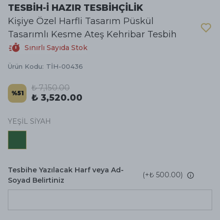
TESBİH-İ HAZIR TESBİHÇİLİK
Kişiye Özel Harfli Tasarım Püskül
Tasarımlı Kesme Ateş Kehribar Tesbih
Sınırlı Sayıda Stok
Ürün Kodu
:
TİH-00436
₺ 7,150.00
%
51
₺ 3,520.00
YEŞİL SİYAH
Tesbihe Yazılacak Harf veya Ad-
(+
₺ 500.00
)
Soyad Belirtiniz