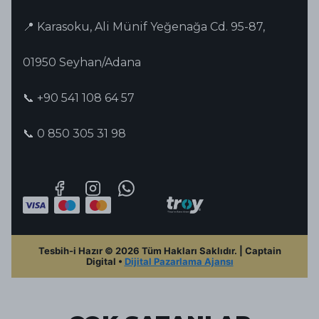
📍 Karasoku, Ali Münif Yeğenağa Cd. 95-87,
01950 Seyhan/Adana
📞 +90 541 108 64 57
📞 0 850 305 31 98
Tesbih-i Hazır © 2026 Tüm Hakları Saklıdır. | Captain
Digital •
Dijital Pazarlama Ajansı