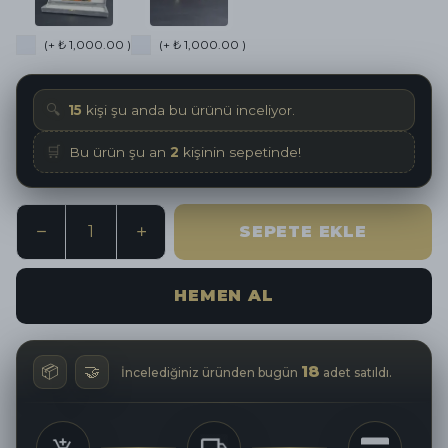
(+ ₺ 1,000.00 )
(+ ₺ 1,000.00 )
🔍
15
kişi şu anda bu ürünü inceliyor.
🛒
Bu ürün şu an
2
kişinin sepetinde!
SEPETE EKLE
HEMEN AL
📦
🤝
18
İncelediğiniz üründen bugün
adet satıldı.