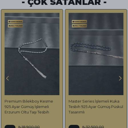
- ÇOK SATANLAR -
Premium Bilekboy Kesme
Master Series İşlemeli Kuka
925 Ayar Gümüş İşlemeli
Tesbih 925 Ayar Gümüş Püskül
Erzurum Oltu Taşı Tesbih
Tasarımlı
₺ 18,900.00
₺ 32,500.00