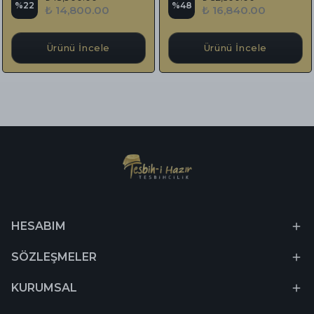
%
22
%
48
₺ 14,800.00
₺ 16,840.00
Ürünü İncele
Ürünü İncele
HESABIM
SÖZLEŞMELER
KURUMSAL