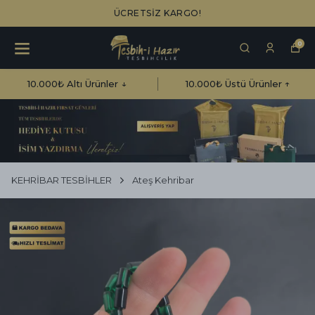
ÜCRETSİZ KARGO!
0
10.000₺ Altı Ürünler ↓
10.000₺ Üstü Ürünler ↑
KEHRİBAR TESBİHLER
Ateş Kehribar