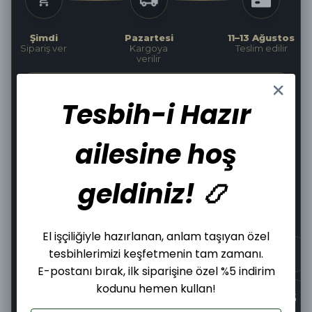
Şimdi
Pazartesi
11–13 Ağustos
Sipariş ver
Kargoya
Teslim edilir
verilir
70
:
07
:
57
Kargoya Teslim Edilmesine
Tesbih-i Hazır
ailesine hoş
Hızlı Kargo
Kolay İade
geldiniz! 📿
Güvenli Alışveriş
Tüm Kartlara 12 Taksit
El işçiliğiyle hazırlanan, anlam taşıyan özel
tesbihlerimizi keşfetmenin tam zamanı.
E-postanı bırak, ilk siparişine özel %5 indirim
kodunu hemen kullan!