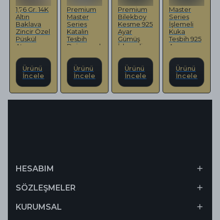
1,76 Gr. 14K
Premium
Premium
Master
Altın
Master
Bilekboy
Series
Baklava
Series
Kesme 925
İşlemeli
Zincir Özel
Katalin
Ayar
Kuka
Püskül
Tesbih
Gümüş
Tesbih 925
Ateş
Daimound
İşlemeli
Ayar
Kehribar
Püskül
Erzurum
Gümüş
Tesbih
Tasarımlı
Oltu Taşı
Püskül
Ürünü
Ürünü
Tesbih
Ürünü
Tasarımlı
Ürünü
İncele
İncele
İncele
İncele
HESABIM
SÖZLEŞMELER
KURUMSAL