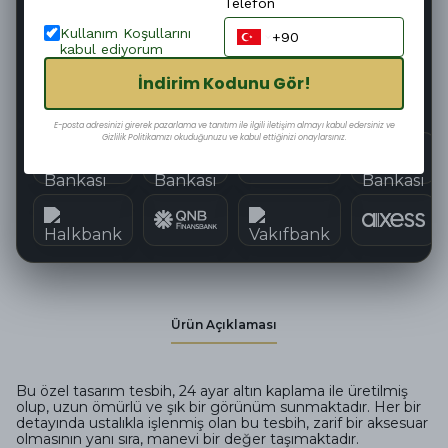
Telefon
Hızlı Kargo
Kolay İade
Kullanım Koşullarını
kabul ediyorum
Güvenli Alışveriş
Tüm Kartlara 12 Taksit
İndirim Kodunu Gör!
E-posta adresinizi girerek pazarlama ve tanıtım ile ilgili iletişim almayı kabul edersiniz ve
Gizlilik Politikamızı okuduğunuzu ve kabul ettiğinizi onaylarsınız.
Ürün Açıklaması
Bu özel tasarım tesbih, 24 ayar altın kaplama ile üretilmiş
olup, uzun ömürlü ve şık bir görünüm sunmaktadır. Her bir
detayında ustalıkla işlenmiş olan bu tesbih, zarif bir aksesuar
olmasının yanı sıra, manevi bir değer taşımaktadır.