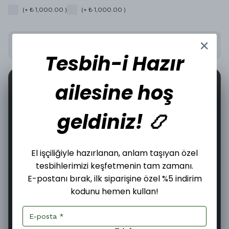
(+ ₺ 1,000.00 )
(+ ₺ 1,000.00 )
Stoğa Gelince Haber Ver
Tesbih-i Hazır
📦
🤝
ailesine hoş
15
İncelediğiniz üründen bugün
adet satıldı.
geldiniz! 📿
Şimdi
Bugün
08–10 Ağustos
El işçiliğiyle hazırlanan, anlam taşıyan özel
Sipariş ver
Kargoya
Teslim edilir
tesbihlerimizi keşfetmenin tam zamanı.
verilir
E-postanı bırak, ilk siparişine özel %5 indirim
02
:
08
:
28
Kargoya Teslim Edilmesine
kodunu hemen kullan!