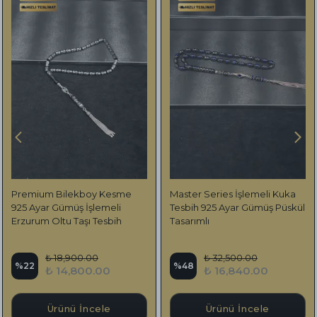
Premium Bilekboy Kesme
Master Series İşlemeli Kuka
925 Ayar Gümüş İşlemeli
Tesbih 925 Ayar Gümüş Püskül
Erzurum Oltu Taşı Tesbih
Tasarımlı
₺ 18,900.00
₺ 32,500.00
%
22
%
48
₺ 14,800.00
₺ 16,840.00
Ürünü İncele
Ürünü İncele