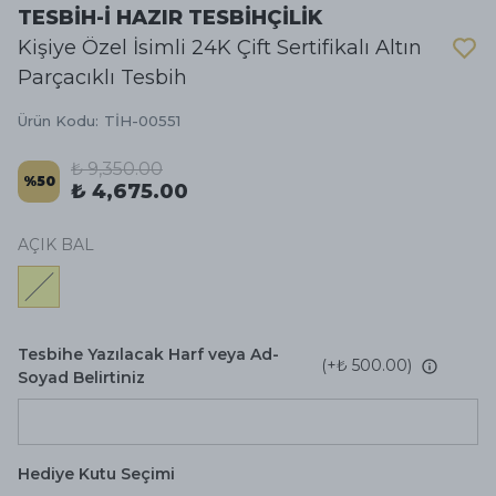
TESBİH-İ HAZIR TESBİHÇİLİK
Kişiye Özel İsimli 24K Çift Sertifikalı Altın
Parçacıklı Tesbih
Ürün Kodu
:
TİH-00551
₺ 9,350.00
%
50
₺ 4,675.00
AÇIK BAL
Tesbihe Yazılacak Harf veya Ad-
(+
₺ 500.00
)
Soyad Belirtiniz
Hediye Kutu Seçimi