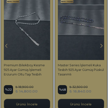
Premium Bilekboy Kesme
Master Series İşlemeli Kuka
925 Ayar Gümüş İşlemeli
Tesbih 925 Ayar Gümüş Püskül
Erzurum Oltu Taşı Tesbih
Tasarımlı
₺ 18,900.00
₺ 32,500.00
%
22
%
48
₺ 14,800.00
₺ 16,840.00
Ürünü İncele
Ürünü İncele