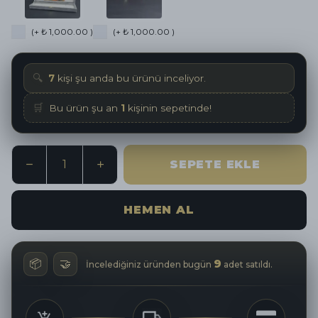
(+ ₺ 1,000.00 )
(+ ₺ 1,000.00 )
🔍
7
kişi şu anda bu ürünü inceliyor.
🛒
Bu ürün şu an
1
kişinin sepetinde!
SEPETE EKLE
HEMEN AL
📦
🤝
9
İncelediğiniz üründen bugün
adet satıldı.