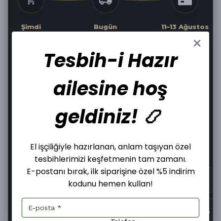
Şimdi
Bugün
11–13 Ağustos
Sipariş ver
Kargoya
Teslim edilir
verilir
Tesbih-i Hazır
02
:
24
:
21
Kargoya Teslim Edilmesine
ailesine hoş
Hızlı Kargo
Kolay İade
geldiniz! 📿
Güvenli Alışveriş
Tüm Kartlara 12 Taksit
El işçiliğiyle hazırlanan, anlam taşıyan özel
tesbihlerimizi keşfetmenin tam zamanı.
E-postanı bırak, ilk siparişine özel %5 indirim
kodunu hemen kullan!