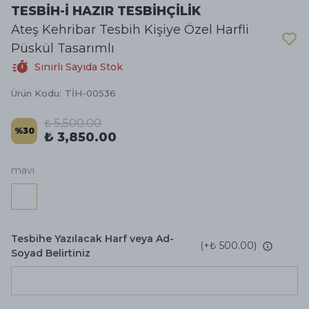
TESBİH-İ HAZIR TESBİHÇİLİK
Ateş Kehribar Tesbih Kişiye Özel Harfli
Püskül Tasarımlı
Sınırlı Sayıda Stok
Ürün Kodu
:
TİH-00536
₺ 5,500.00
%
30
₺ 3,850.00
mavi
Tesbihe Yazılacak Harf veya Ad-
(+
₺ 500.00
)
Soyad Belirtiniz