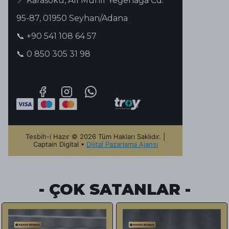
📍 Karasoku, Ali Münif Yeğenağa Cd.
95-87, 01950 Seyhan/Adana
📞 +90 541 108 64 57
📞 0 850 305 31 98
Tesbih-i Hazır © 2026 Tüm Hakları Saklıdır. |
Captain Digital •
Dijital Pazarlama Ajansı
- ÇOK SATANLAR -