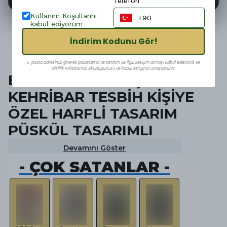
Telefon
Kullanım Koşullarını
kabul ediyorum
İndirim Kodunu Gör!
Ürün Açıklaması
E-posta adresinizi girerek pazarlama ve tanıtım ile ilgili iletişim almayı kabul edersiniz ve
Gizlilik Politikamızı okuduğunuzu ve kabul ettiğinizi onaylarsınız.
BEYZİ Model ATEŞ
KEHRİBAR TESBİH
KİŞİYE
ÖZEL HARFLİ TASARIM
PÜSKÜL TASARIMLI
Devamını Göster
- ÇOK SATANLAR -