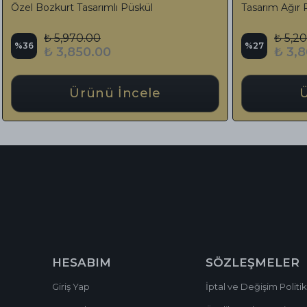
ehribar Tesbih Özel Tasarım Püskül
Erzurum Oltu Taşı İşlem
Tasarım Püskül
₺ 7,500.00
₺ 22,500.00
%
12
₺ 3,750.00
₺ 19,785.00
Ürünü İncele
Ürünü İ
HESABIM
SÖZLEŞMELER
Giriş Yap
İptal ve Değişim Politik