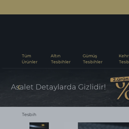
Tüm
Altın
Gümüş
Kehr
Ürünler
Tesbihler
Tesbihler
Tesb
Tesbih