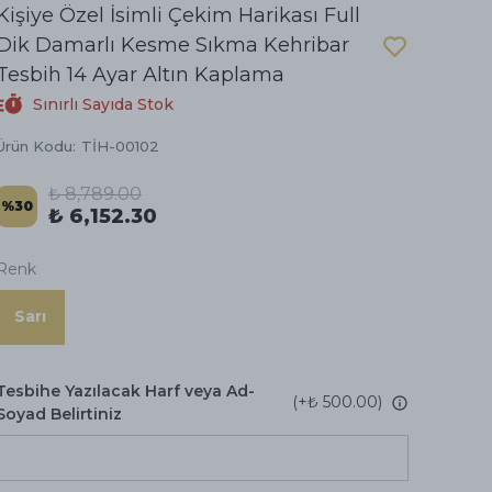
Kişiye Özel İsimli Çekim Harikası Full
Dik Damarlı Kesme Sıkma Kehribar
Tesbih 14 Ayar Altın Kaplama
Sınırlı Sayıda Stok
Ürün Kodu
:
TİH-00102
₺ 8,789.00
%
30
₺ 6,152.30
Renk
Sarı
Tesbihe Yazılacak Harf veya Ad-
(+
₺ 500.00
)
Soyad Belirtiniz