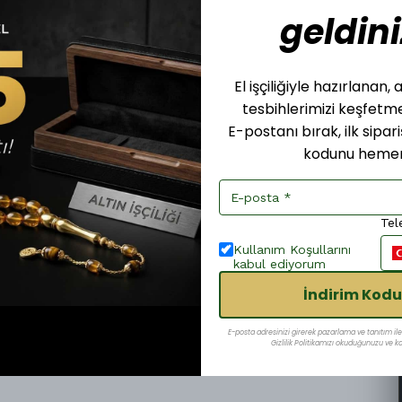
geldini
El işçiliğiyle hazırlanan
tesbihlerimizi keşfet
E-postanı bırak, ilk sipar
kodunu hemen
Tel
Kullanım Koşullarını
kabul ediyorum
İndirim Kodu
E-posta adresinizi girerek pazarlama ve tanıtım ile i
Gizlilik Politikamızı okuduğunuzu ve kab