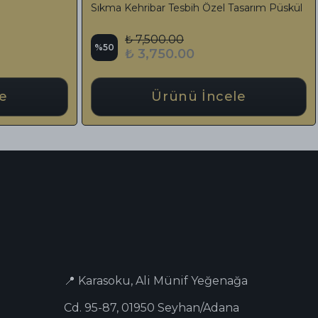
Bozkurt Figürlü Özel Tasarım Püskül
Tasarım
₺ 16,740.00
%
17
%
48
₺ 13,840.00
Ürünü İncele
📍 Karasoku, Ali Münif Yeğenağa
Cd. 95-87, 01950 Seyhan/Adana