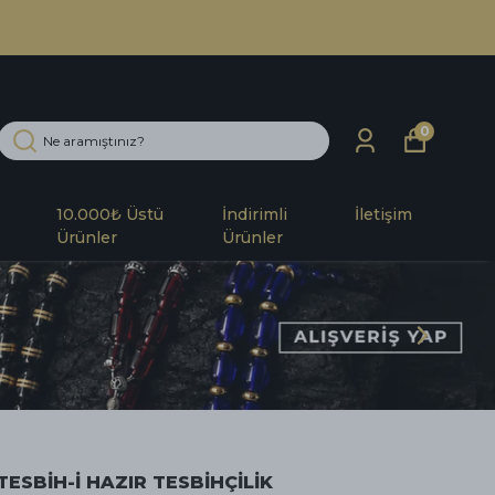
0
10.000₺ Üstü
İndirimli
İletişim
Ürünler
Ürünler
TESBİH-İ HAZIR TESBİHÇİLİK