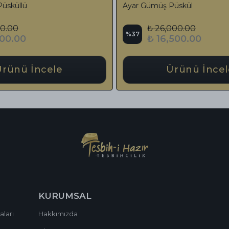
eli Horse (AT) Figür
Tesbih Özel Jewerly Series Daimound
Püskül
₺ 17,759.00
%
24
₺ 13,500.00
ncele
Ürünü İncele
KURUMSAL
aları
Hakkımızda