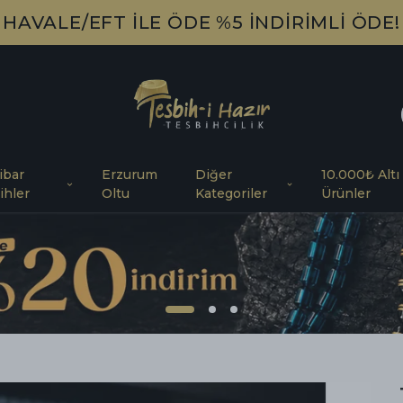
HAVALE/EFT İLE ÖDE %5 İNDİRİMLİ ÖDE!
ibar
Erzurum
Diğer
10.000₺ Altı
ihler
Oltu
Kategoriler
Ürünler