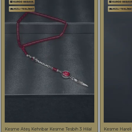
y Renk Süzmesi Çekim Harikası
-Premium Usta işi Kes