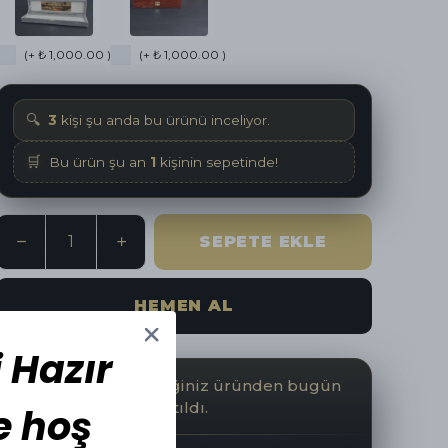
(+ ₺ 1,000.00 )
(+ ₺ 1,000.00 )
🔍
3
kişi şu anda bu ürünü inceliyor.
🛒
Bu ürün şu an
1
kişinin sepetinde!
SEPETE EKLE
HEMEN AL
 Hazır
İncelediğiniz üründen bugün
📦
🤝
1
adet satıldı.
e hoş