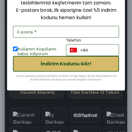
tesbihlerimizi keşfetmenin tam zamanı.
E-postanı bırak, ilk siparişine özel %5 indirim
kodunu hemen kullan!
Şimdi
Pazartesi
11–13 Ağustos
Sipariş ver
Kargoya
Teslim edilir
verilir
Telefon
38
:
31
:
28
Kargoya Teslim Edilmesine
Kullanım Koşullarını
kabul ediyorum
İndirim Kodunu Gör!
Hızlı Kargo
Kolay İade
E-posta adresinizi girerek pazarlama ve tanıtım ile ilgili iletişim almayı kabul edersiniz ve
Gizlilik Politikamızı okuduğunuzu ve kabul ettiğinizi onaylarsınız.
Güvenli Alışveriş
Tüm Kartlara 12 Taksit