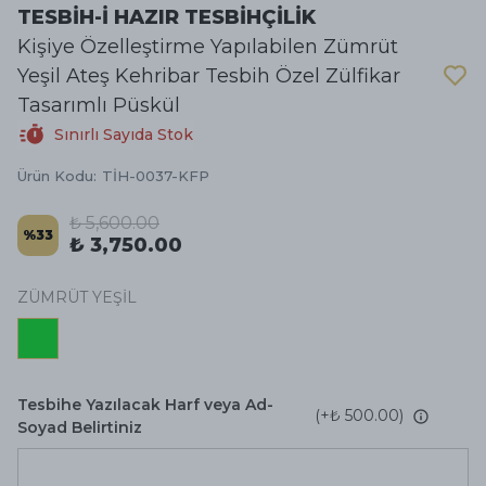
TESBİH-İ HAZIR TESBİHÇİLİK
Kişiye Özelleştirme Yapılabilen Zümrüt
Yeşil Ateş Kehribar Tesbih Özel Zülfikar
Tasarımlı Püskül
Sınırlı Sayıda Stok
Ürün Kodu
:
TİH-0037-KFP
₺ 5,600.00
%
33
₺ 3,750.00
ZÜMRÜT YEŞİL
Tesbihe Yazılacak Harf veya Ad-
(+
₺ 500.00
)
Soyad Belirtiniz