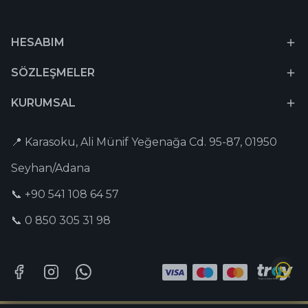
HESABIM
SÖZLEŞMELER
KURUMSAL
📍 Karasoku, Ali Münif Yeğenağa Cd. 95-87, 01950
Seyhan/Adana
📞 +90 541 108 64 57
📞 0 850 305 31 98