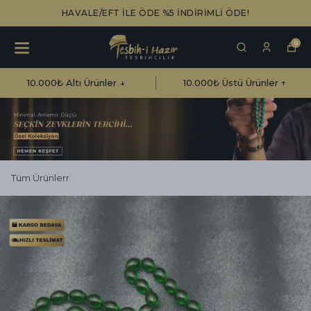
HAVALE/EFT İLE ÖDE %5 İNDİRİMLİ ÖDE!
0
10.000₺ Altı Ürünler ↓
10.000₺ Üstü Ürünler ↑
Tüm Ürünlerr