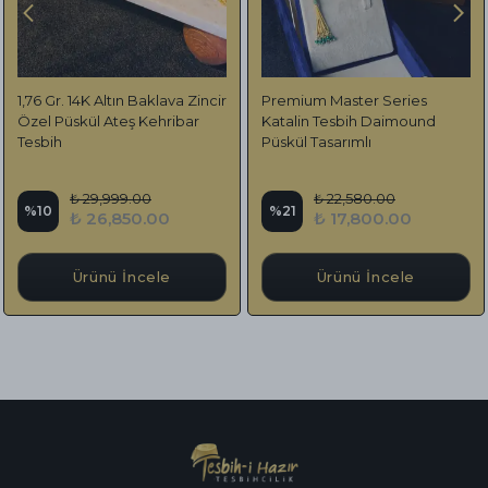
1,76 Gr. 14K Altın Baklava Zincir
Premium Master Series
Özel Püskül Ateş Kehribar
Katalin Tesbih Daimound
Tesbih
Püskül Tasarımlı
₺ 29,999.00
₺ 22,580.00
%
10
%
21
₺ 26,850.00
₺ 17,800.00
Ürünü İncele
Ürünü İncele