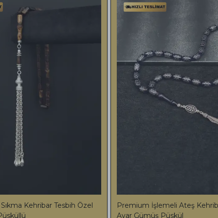
Premium Full Set 24K Altın Parçacıklı
Pr
T) Figür
Tesbih Özel Jewerly Series Daimound
Bo