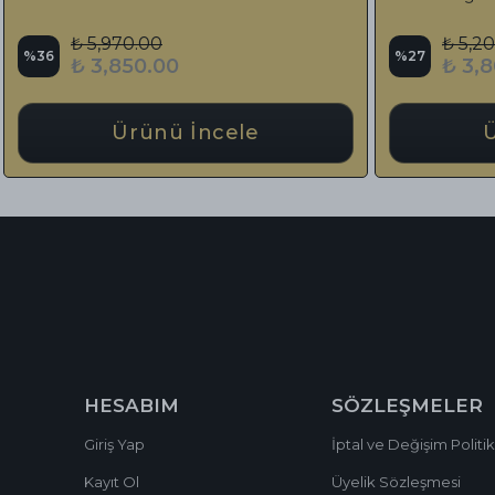
Tasarım Püskül
₺ 22,500.00
%
12
00
₺ 19,785.00
ü İncele
Ürünü İncele
HESABIM
SÖZLEŞMELER
Giriş Yap
İptal ve Değişim Politik
Kayıt Ol
Üyelik Sözleşmesi