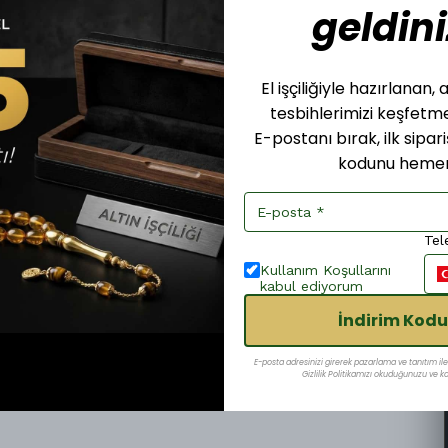
geldini
El işçiliğiyle hazırlanan
tesbihlerimizi keşfet
E-postanı bırak, ilk sipar
kodunu hemen
Tel
Kullanım Koşullarını
kabul ediyorum
İndirim Kodu
E-posta adresinizi girerek pazarlama ve tanıtım ile i
Gizlilik Politikamızı okuduğunuzu ve kab