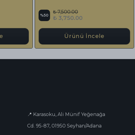
₺ 16,740.00
₺ 4,000.0
17
%
48
₺ 13,840.00
₺ 2,100.0
Ürünü İncele
Ürün
📍 Karasoku, Ali Münif Yeğenağa
Cd. 95-87, 01950 Seyhan/Adana