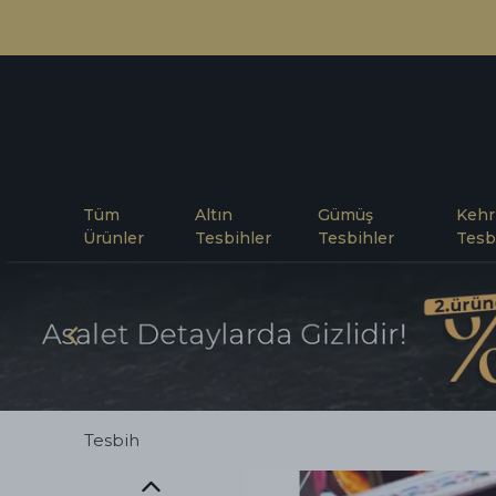
Tüm
Altın
Gümüş
Kehr
Ürünler
Tesbihler
Tesbihler
Tesb
Tesbih