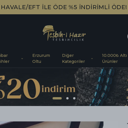
HAVALE/EFT İLE ÖDE %5 İNDİRİMLİ ÖDE!
ibar
Erzurum
Diğer
10.000₺ Altı
ihler
Oltu
Kategoriler
Ürünler