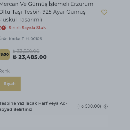
Mercan Ve Gümüş İşlemeli Erzurum
Oltu Taşı Tesbih 925 Ayar Gümüş
Püskül Tasarımlı
Sınırlı Sayıda Stok
Ürün Kodu
:
TİH-00106
₺ 33,550.00
%
30
₺ 23,485.00
Renk
Siyah
Tesbihe Yazılacak Harf veya Ad-
(+
₺ 500.00
)
Soyad Belirtiniz