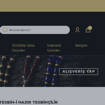
0
10.000₺ Üstü
İndirimli
İletişim
Ürünler
Ürünler
TESBİH-İ HAZIR TESBİHÇİLİK