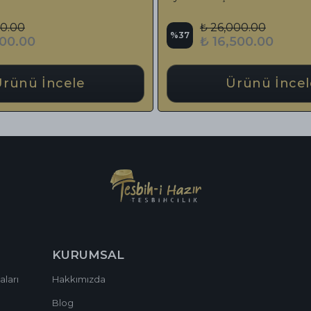
Püskül
₺ 17,759.00
%
24
%
₺ 13,500.00
Ürünü İncele
KURUMSAL
aları
Hakkımızda
Blog