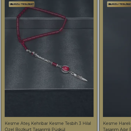
mesi Çekim Harikası
-Premium Usta işi Kesme Bilekboy
bih Özel Tasarım Püskül
Erzurum Oltu Taşı İşlemeli Horse (A