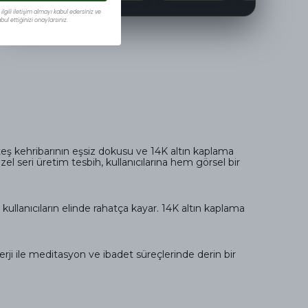
lgili iletişim almayı kabul edersiniz ve
ul ettiğinizi onaylarsınız.
ateş kehribarının eşsiz dokusu ve 14K altın kaplama
l seri üretim tesbih, kullanıcılarına hem görsel bir
, kullanıcıların elinde rahatça kayar. 14K altın kaplama
nerji ile meditasyon ve ibadet süreçlerinde derin bir