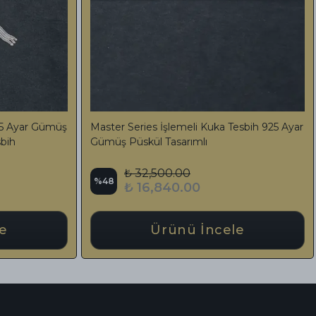
ar Tesbih 925
Bilekboy Renk Süzmesi Çekim Harikası
Sıkma Kehribar Tesbih Özel Tasarım Püskül
₺ 7,500.00
%
50
₺ 3,750.00
e
Ürünü İncele