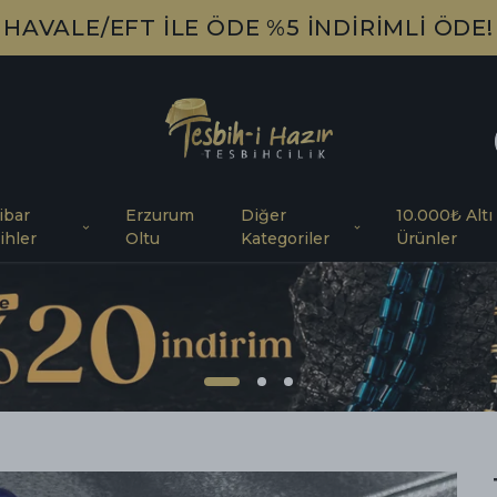
HAVALE/EFT İLE ÖDE %5 İNDİRİMLİ ÖDE!
ibar
Erzurum
Diğer
10.000₺ Altı
ihler
Oltu
Kategoriler
Ürünler