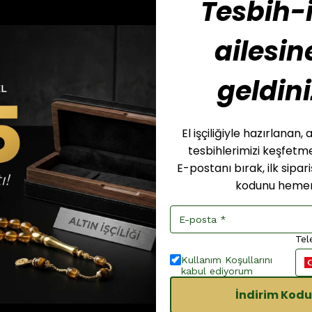
Tesbih-i
ailesin
geldini
El işçiliğiyle hazırlanan
tesbihlerimizi keşfet
E-postanı bırak, ilk sipar
kodunu hemen
Tel
Kullanım Koşullarını
kabul ediyorum
İndirim Kodu