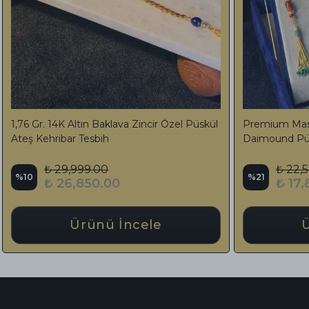
Kesme Ateş Kehribar Kesme Tesbih 3 Hilal
Kesme Hareli 
Özel Bozkurt Tasarımlı Püskül
Tasarım Ağır 
₺ 5,970.00
₺ 5,2
%
36
%
27
₺ 3,850.00
₺ 3,
Ürünü İncele