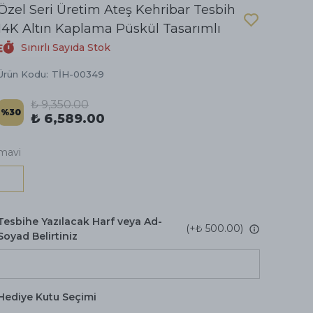
Özel Seri Üretim Ateş Kehribar Tesbih
14K Altın Kaplama Püskül Tasarımlı
Sınırlı Sayıda Stok
Ürün Kodu
:
TİH-00349
₺ 9,350.00
%
30
₺ 6,589.00
mavi
Tesbihe Yazılacak Harf veya Ad-
(+
₺ 500.00
)
Soyad Belirtiniz
Hediye Kutu Seçimi