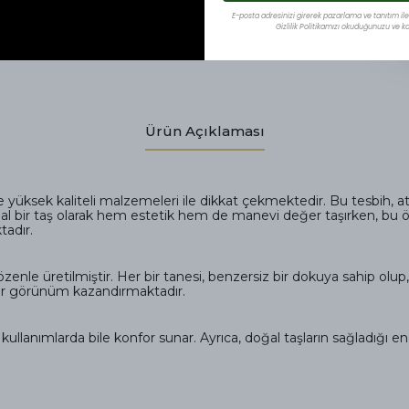
E-posta adresinizi girerek pazarlama ve tanıtım ile i
Gizlilik Politikamızı okuduğunuzu ve kab
Ürün Açıklaması
ve yüksek kaliteli malzemeleri ile dikkat çekmektedir. Bu tesbih, 
al bir taş olarak hem estetik hem de manevi değer taşırken, bu öze
adır.
 özenle üretilmiştir. Her bir tanesi, benzersiz bir dokuya sahip olup
bir görünüm kazandırmaktadır.
 kullanımlarda bile konfor sunar. Ayrıca, doğal taşların sağladığı e