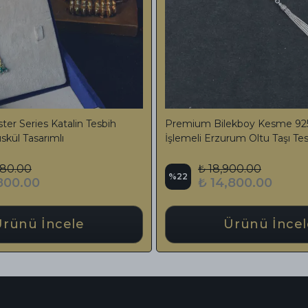
Sıkma Kehribar Tesbih Özel
Premium İşlemeli Ateş Kehrib
Püsküllü
Ayar Gümüş Püskül
00.00
₺ 26,000.00
%
37
800.00
₺ 16,500.00
Ürünü İncele
Ürünü İncel