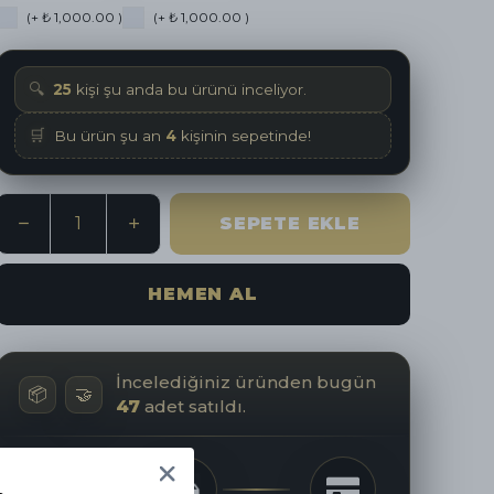
(+ ₺ 1,000.00 )
(+ ₺ 1,000.00 )
🔍
25
kişi şu anda bu ürünü inceliyor.
🛒
Bu ürün şu an
4
kişinin sepetinde!
SEPETE EKLE
HEMEN AL
İncelediğiniz üründen bugün
📦
🤝
47
adet satıldı.