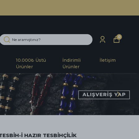
0
10.000₺ Üstü
İndirimli
İletişim
Ürünler
Ürünler
TESBİH-İ HAZIR TESBİHÇİLİK