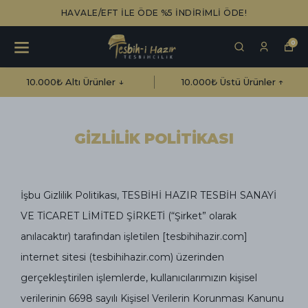
HAVALE/EFT İLE ÖDE %5 İNDİRİMLİ ÖDE!
0
10.000₺ Altı Ürünler ↓
10.000₺ Üstü Ürünler ↑
GİZLİLİK POLİTİKASI
İşbu Gizlilik Politikası, TESBİHİ HAZIR TESBİH SANAYİ
VE TİCARET LİMİTED ŞİRKETİ (“Şirket” olarak
anılacaktır) tarafından işletilen [tesbihihazir.com]
internet sitesi (tesbihihazir.com) üzerinden
gerçekleştirilen işlemlerde, kullanıcılarımızın kişisel
verilerinin 6698 sayılı Kişisel Verilerin Korunması Kanunu