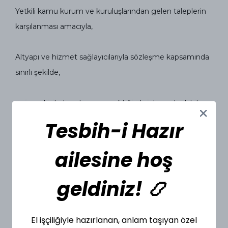
Yetkili kamu kurum ve kuruluşlarından gelen taleplerin
karşılanması amacıyla,
Altyapı ve hizmet sağlayıcılarıyla sözleşme kapsamında
sınırlı şekilde,
üçüncü kişilerle yalnızca gerektiği ölçüde paylaşılabilir.
Tesbih-i Hazır
5.⁠ ⁠ÇEREZLER (COOKIES)
Web sitemizde kullanıcı deneyimini geliştirmek,
ailesine hoş
istatistik toplamak ve reklam faaliyetlerini özelleştirmek
için çerezler kullanılmaktadır. Çerez kullanımını
geldiniz! 📿
tarayıcınız üzerinden kontrol edebilir, dilediğinizde devre
dışı bırakabilirsiniz. Detaylı bilgi için [Çerez Politikamızı]
El işçiliğiyle hazırlanan, anlam taşıyan özel
inceleyebilirsiniz.