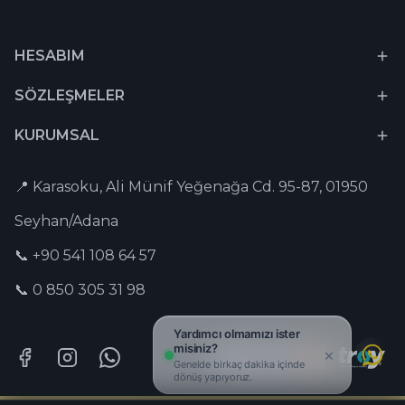
HESABIM
SÖZLEŞMELER
KURUMSAL
📍 Karasoku, Ali Münif Yeğenağa Cd. 95-87, 01950
Seyhan/Adana
📞 +90 541 108 64 57
📞 0 850 305 31 98
Yardımcı olmamızı ister
misiniz?
×
Genelde birkaç dakika içinde
dönüş yapıyoruz.