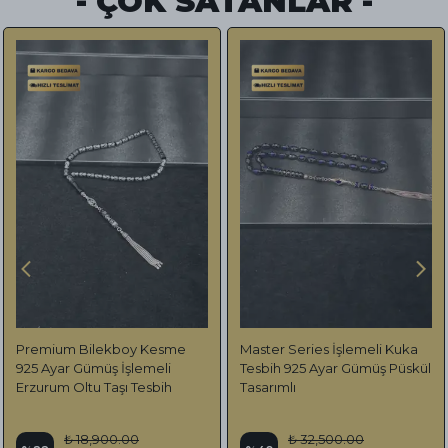
- ÇOK SATANLAR -
Premium Bilekboy Kesme
Master Series İşlemeli Kuka
925 Ayar Gümüş İşlemeli
Tesbih 925 Ayar Gümüş Püskül
Erzurum Oltu Taşı Tesbih
Tasarımlı
₺ 18,900.00
₺ 32,500.00