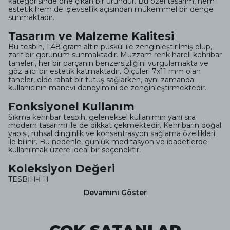
kategorisinde öne çıkan bir üründür. Bu özel tasarım, hem
estetik hem de işlevsellik açısından mükemmel bir denge
sunmaktadır.
Tasarım ve Malzeme Kalitesi
Bu tesbih, 1,48 gram altın püskül ile zenginleştirilmiş olup,
zarif bir görünüm sunmaktadır. Muzzam renk hareli kehribar
taneleri, her bir parçanın benzersizliğini vurgulamakta ve
göz alıcı bir estetik katmaktadır. Ölçüleri 7x11 mm olan
taneler, elde rahat bir tutuş sağlarken, aynı zamanda
kullanıcının manevi deneyimini de zenginleştirmektedir.
Fonksiyonel Kullanım
Sıkma kehribar tesbih, geleneksel kullanımın yanı sıra
modern tasarımı ile de dikkat çekmektedir. Kehribarın doğal
yapısı, ruhsal dinginlik ve konsantrasyon sağlama özellikleri
ile bilinir. Bu nedenle, günlük meditasyon ve ibadetlerde
kullanılmak üzere ideal bir seçenektir.
Koleksiyon Değeri
TESBİH-İ H
Devamını Göster