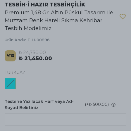
TESBİH-İ HAZIR TESBİHÇİLİK
Premium 1,48 Gr. Altın Püskül Tasarım İle
Muzzam Renk Hareli Sıkma Kehribar
Tesbih Modelimiz
Ürün Kodu
:
TİH-00896
₺ 24,750.00
%
13
₺ 21,450.00
TURKUAZ
Tesbihe Yazılacak Harf veya Ad-
(+
₺ 500.00
)
Soyad Belirtiniz