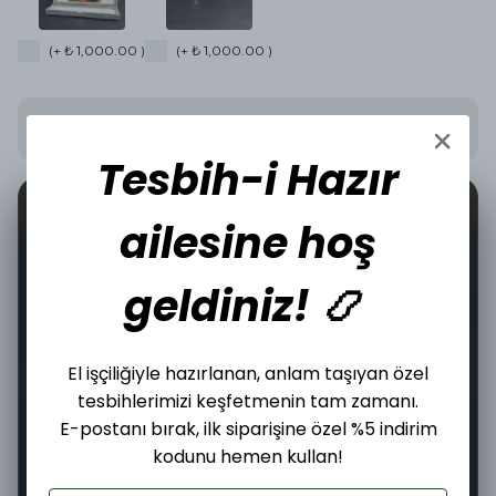
(+ ₺ 1,000.00 )
(+ ₺ 1,000.00 )
Stoğa Gelince Haber Ver
Tesbih-i Hazır
📦
🤝
0
İncelediğiniz üründen bugün
adet satıldı.
ailesine hoş
geldiniz! 📿
Şimdi
Yarın
08–10 Ağustos
El işçiliğiyle hazırlanan, anlam taşıyan özel
Sipariş ver
Kargoya
Teslim edilir
verilir
tesbihlerimizi keşfetmenin tam zamanı.
E-postanı bırak, ilk siparişine özel %5 indirim
14
:
50
:
04
Kargoya Teslim Edilmesine
kodunu hemen kullan!