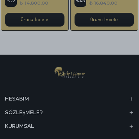
%
22
%
48
₺ 14,800.00
₺ 16,840.00
Ürünü İncele
Ürünü İncele
HESABIM
SÖZLEŞMELER
KURUMSAL