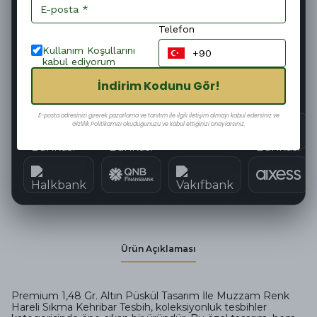
Hızlı Kargo
Kolay İade
Telefon
Kullanım Koşullarını
kabul ediyorum
Güvenli Alışveriş
Tüm Kartlara 12 Taksit
İndirim Kodunu Gör!
E-posta adresinizi girerek pazarlama ve tanıtım ile ilgili iletişim almayı kabul edersiniz ve
Gizlilik Politikamızı okuduğunuzu ve kabul ettiğinizi onaylarsınız.
Ürün Açıklaması
Premium 1,48 Gr. Altın Püskül Tasarım İle Muzzam Renk
Hareli Sıkma Kehribar Tesbih, koleksiyonluk tesbihler