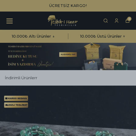
ÜCRETSİZ KARGO!
0
10.000₺ Altı Ürünler ↓
10.000₺ Üstü Ürünler ↑
İndirimli Ürünlerr