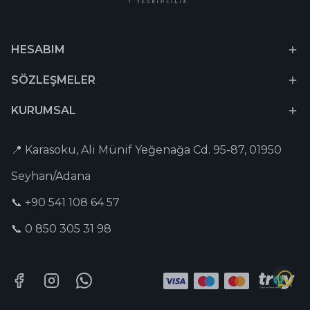
HESABIM
SÖZLEŞMELER
KURUMSAL
📍 Karasoku, Ali Münif Yeğenağa Cd. 95-87, 01950
Seyhan/Adana
📞 +90 541 108 64 57
📞 0 850 305 31 98