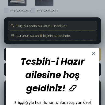
(+ ₺ 1,000.00 )
(+ ₺ 1,000.00 )
🔍
1
kişi şu anda bu ürünü inceliyor.
🛒
Bu ürün şu an
0
kişinin sepetinde.
SEPETE EKLE
Tesbih-i Hazır
HEMEN AL
ailesine hoş
geldiniz! 📿
📦
🤝
0
İncelediğiniz üründen bugün
adet satıldı.
El işçiliğiyle hazırlanan, anlam taşıyan özel