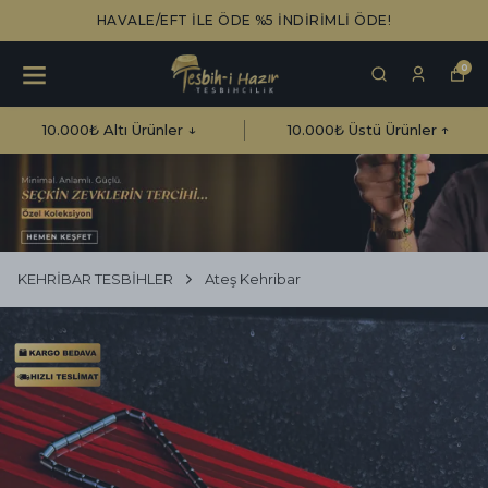
HAVALE/EFT İLE ÖDE %5 İNDİRİMLİ ÖDE!
0
10.000₺ Altı Ürünler ↓
10.000₺ Üstü Ürünler ↑
KEHRİBAR TESBİHLER
Ateş Kehribar