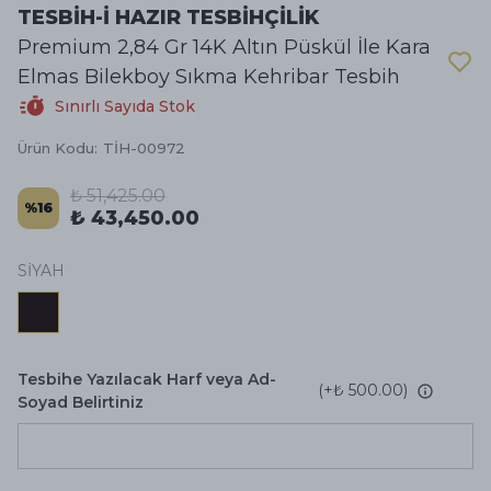
TESBİH-İ HAZIR TESBİHÇİLİK
Premium 2,84 Gr 14K Altın Püskül İle Kara
Elmas Bilekboy Sıkma Kehribar Tesbih
Sınırlı Sayıda Stok
Ürün Kodu
:
TİH-00972
₺ 51,425.00
%
16
₺ 43,450.00
SİYAH
Tesbihe Yazılacak Harf veya Ad-
(+
₺ 500.00
)
Soyad Belirtiniz