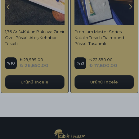
1,76 Gr. 14K Altın Baklava Zincir
Premium Master Series
Özel Püskül Ateş Kehribar
Katalin Tesbih Daimound
Tesbih
Püskül Tasarımlı
₺ 29,999.00
₺ 22,580.00
%
10
%
21
₺ 26,850.00
₺ 17,800.00
Ürünü İncele
Ürünü İncele