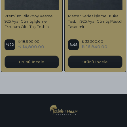
Premium Bilekboy Kesme
Master Series İşlemeli Kuka
925 Ayar Gümüş İşlemeli
Tesbih 925 Ayar Gümüş Püskül
Erzurum Oltu Taşı Tesbih
Tasarımlı
₺ 18,900.00
₺ 32,500.00
%
22
%
48
₺ 14,800.00
₺ 16,840.00
Ürünü İncele
Ürünü İncele