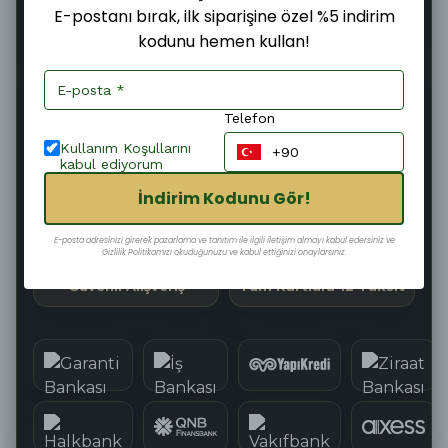
E-postanı bırak, ilk siparişine özel %5 indirim
kodunu hemen kullan!
Şimdi
Pazartesi
11–13 Ağustos
Sipariş ver
Kargoya
Teslim edilir
verilir
Telefon
62
:
05
:
35
Kargoya Teslim Edilmesine
Kullanım Koşullarını
kabul ediyorum
İndirim Kodunu Gör!
Hızlı Kargo
Kolay İade
E-posta adresinizi girerek pazarlama ve tanıtım ile ilgili iletişim almayı kabul edersiniz ve
Gizlilik Politikamızı okuduğunuzu ve kabul ettiğinizi onaylarsınız.
Güvenli Alışveriş
Tüm Kartlara 12 Taksit