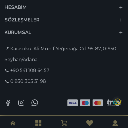
HESABIM
SÖZLEŞMELER
KURUMSAL
📍 Karasoku, Ali Münif Yeğenağa Cd. 95-87, 01950
Seyhan/Adana
📞 +90 541 108 64 57
📞 0 850 305 31 98
Tesbih-i Hazır © 2026 Tüm Hakları Saklıdır. | Captain Digital •
Dijital
Pazarlama Ajansı