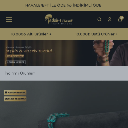
HAVALE/EFT İLE ÖDE %5 İNDİRİMLİ ÖDE!
0
10.000₺ Altı Ürünler ↓
10.000₺ Üstü Ürünler ↑
İndirimli Ürünlerr