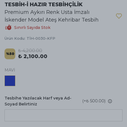
TESBİH-İ HAZIR TESBİHÇİLİK
Premium Aykırı Renk Usta İmzalı
İskender Model Ateş Kehribar Tesbih
Sınırlı Sayıda Stok
Ürün Kodu
:
TİH-0030-KFP
₺ 4,200.00
%
50
₺ 2,100.00
MAVİ
Tesbihe Yazılacak Harf veya Ad-
(+
₺ 500.00
)
Soyad Belirtiniz