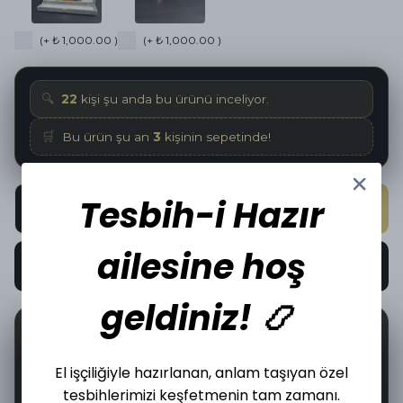
(+ ₺ 1,000.00 )
(+ ₺ 1,000.00 )
🔍
22
kişi şu anda bu ürünü inceliyor.
🛒
Bu ürün şu an
3
kişinin sepetinde!
Tesbih-i Hazır
SEPETE EKLE
ailesine hoş
HEMEN AL
geldiniz! 📿
📦
🤝
0
İncelediğiniz üründen bugün
adet satıldı.
El işçiliğiyle hazırlanan, anlam taşıyan özel
tesbihlerimizi keşfetmenin tam zamanı.