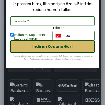
E-postanı bırak, ilk siparişine özel %5 indirim
kodunu hemen kullan!
Şimdi
Bugün
11–13 Ağustos
Sipariş ver
Kargoya
Teslim edilir
verilir
Telefon
07
:
32
:
12
Kargoya Teslim Edilmesine
Kullanım Koşullarını
kabul ediyorum
İndirim Kodunu Gör!
Hızlı Kargo
Kolay İade
E-posta adresinizi girerek pazarlama ve tanıtım ile ilgili iletişim almayı kabul edersiniz ve
Gizlilik Politikamızı okuduğunuzu ve kabul ettiğinizi onaylarsınız.
Güvenli Alışveriş
Tüm Kartlara 12 Taksit