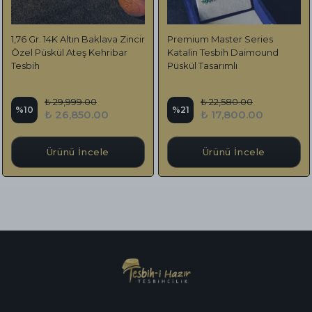
1,76 Gr. 14K Altın Baklava Zincir
Premium Master Series
Özel Püskül Ateş Kehribar
Katalin Tesbih Daimound
Tesbih
Püskül Tasarımlı
₺ 29,999.00
₺ 22,580.00
%
10
%
21
₺ 26,850.00
₺ 17,800.00
Ürünü İncele
Ürünü İncele