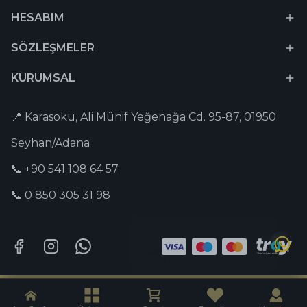
HESABIM
SÖZLEŞMELER
KURUMSAL
📍 Karasoku, Ali Münif Yeğenağa Cd. 95-87, 01950
Seyhan/Adana
📞 +90 541 108 64 57
📞 0 850 305 31 98
Tesbih-i Hazır © 2026 Tüm Hakları Saklıdır. | Captain Digital •
Dijital
Pazarlama Ajansı