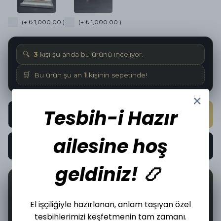
(+ ₺ 1,000.00 )
(+ ₺ 1,000.00 )
🔍
3
kişi şu anda bu ürünü inceliyor.
🛒
Bu ürün şu an
1
kişinin sepetinde!
Tesbih-i Hazır
SEPETE EKLE
ailesine hoş
HEMEN AL
geldiniz! 📿
📦
🤝
1
İncelediğiniz üründen bugün
adet satıldı.
El işçiliğiyle hazırlanan, anlam taşıyan özel
tesbihlerimizi keşfetmenin tam zamanı.