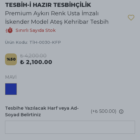
TESBİH-İ HAZIR TESBİHÇİLİK
Premium Aykırı Renk Usta İmzalı
İskender Model Ateş Kehribar Tesbih
Sınırlı Sayıda Stok
Ürün Kodu
:
TİH-0030-KFP
₺ 4,200.00
%
50
₺ 2,100.00
MAVİ
Tesbihe Yazılacak Harf veya Ad-
(+
₺ 500.00
)
Soyad Belirtiniz