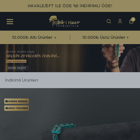
HAVALE/EFT İLE ÖDE %5 İNDİRİMLİ ÖDE!
0
10.000₺ Altı Ürünler ↓
10.000₺ Üstü Ürünler ↑
İndirimli Ürünlerr