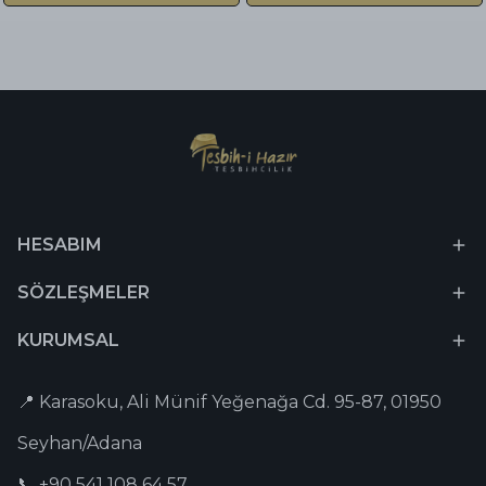
HESABIM
SÖZLEŞMELER
KURUMSAL
📍 Karasoku, Ali Münif Yeğenağa Cd. 95-87, 01950
Seyhan/Adana
📞 +90 541 108 64 57