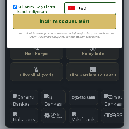
Kullanım Koşullarını
Şimdi
Bugün
08–10 Ağustos
kabul ediyorum
Sipariş ver
Kargoya
Teslim edilir
verilir
İndirim Kodunu Gör!
05
:
07
:
23
Kargoya Teslim Edilmesine
E-posta adresinizi girerek pazarlama ve tanıtım ile ilgili iletişim almayı kabul edersiniz ve
Gizlilik Politikamızı okuduğunuzu ve kabul ettiğinizi onaylarsınız.
Hızlı Kargo
Kolay İade
Güvenli Alışveriş
Tüm Kartlara 12 Taksit