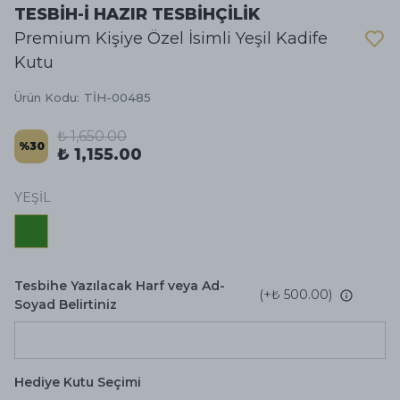
TESBİH-İ HAZIR TESBİHÇİLİK
Premium Kişiye Özel İsimli Yeşil Kadife
Kutu
Ürün Kodu
:
TİH-00485
₺ 1,650.00
%
30
₺ 1,155.00
YEŞİL
Tesbihe Yazılacak Harf veya Ad-
(+
₺ 500.00
)
Soyad Belirtiniz
Hediye Kutu Seçimi