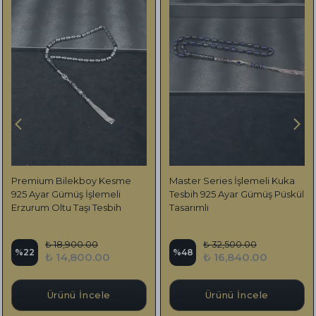
Premium Bilekboy Kesme
Master Series İşlemeli Kuka
925 Ayar Gümüş İşlemeli
Tesbih 925 Ayar Gümüş Püskül
Erzurum Oltu Taşı Tesbih
Tasarımlı
₺ 18,900.00
₺ 32,500.00
%
22
%
48
₺ 14,800.00
₺ 16,840.00
Ürünü İncele
Ürünü İncele