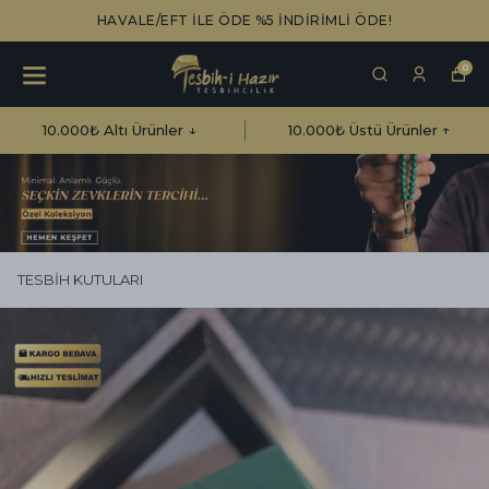
ÜCRETSİZ KARGO!
0
10.000₺ Altı Ürünler ↓
10.000₺ Üstü Ürünler ↑
TESBİH KUTULARI