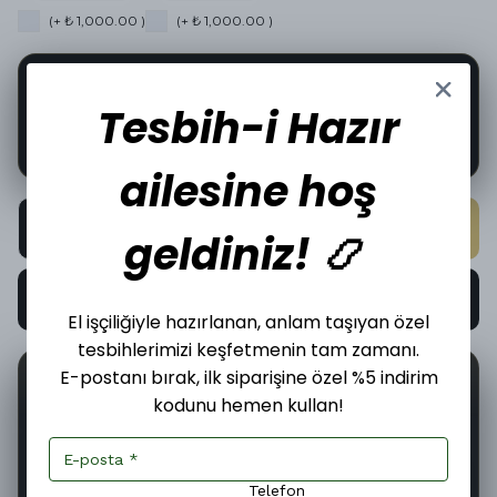
(+ ₺ 1,000.00 )
(+ ₺ 1,000.00 )
🔍
2
kişi şu anda bu ürünü inceliyor.
Tesbih-i Hazır
🛒
Bu ürün şu an
1
kişinin sepetinde!
ailesine hoş
SEPETE EKLE
geldiniz! 📿
HEMEN AL
El işçiliğiyle hazırlanan, anlam taşıyan özel
tesbihlerimizi keşfetmenin tam zamanı.
E-postanı bırak, ilk siparişine özel %5 indirim
📦
🤝
6
İncelediğiniz üründen bugün
adet satıldı.
kodunu hemen kullan!
Telefon