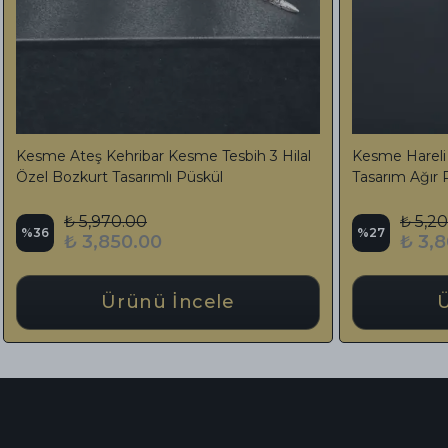
Tesbih 925
Bilekboy Renk Süzmesi Çekim Harikası
Sıkma Kehribar Tesbih Özel Tasarım Püskül
₺ 7,500.00
%
50
₺ 3,750.00
Ürünü İncele