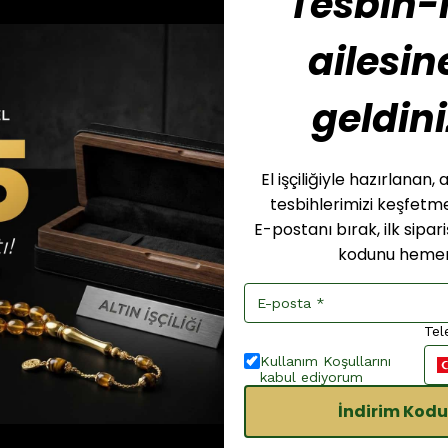
Tesbih-i
ailesin
geldini
El işçiliğiyle hazırlanan
tesbihlerimizi keşfet
E-postanı bırak, ilk sipar
kodunu hemen
Tel
Kullanım Koşullarını
kabul ediyorum
İndirim Kodu