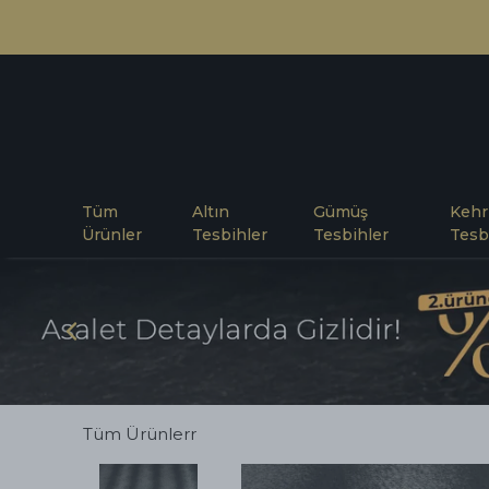
Tüm
Altın
Gümüş
Kehr
Ürünler
Tesbihler
Tesbihler
Tesb
Tüm Ürünlerr