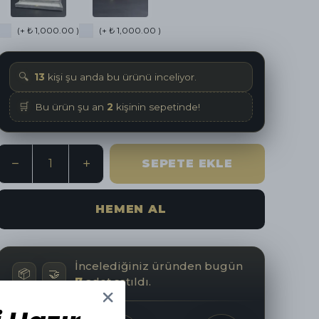
(+ ₺ 1,000.00 )
(+ ₺ 1,000.00 )
🔍
13
kişi şu anda bu ürünü inceliyor.
🛒
Bu ürün şu an
2
kişinin sepetinde!
SEPETE EKLE
HEMEN AL
İncelediğiniz üründen bugün
📦
🤝
7
adet satıldı.