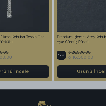
-Premium Usta işi Kesme Bilekboy
Premium Full Set
Erzurum Oltu Taşı İşlemeli Horse (AT) Figür
Tesbih Özel Jew
Tasarım Püskül
Püskül
₺ 22,500.00
₺ 17,759
%
12
%
24
₺ 19,785.00
₺ 13,50
Ürünü İncele
Ür