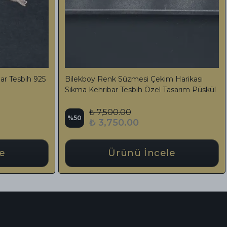
 24K Altın Parçacıklı
Premium İşlemeli Katalin Tesbih 
erly Series Daimound
Bozkurt Figürlü Özel Tasarım Pü
.00
₺ 16,740.00
%
17
0.00
₺ 13,840.00
ünü İncele
Ürünü İncele