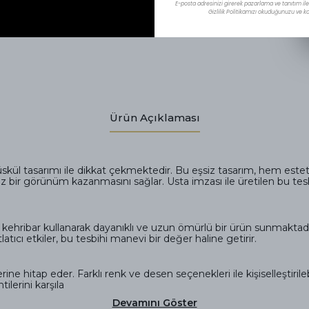
E-posta adresinizi girerek pazarlama ve tanıtım ile i
Gizlilik Politikamızı okuduğunuzu ve kab
Ürün Açıklaması
püskül tasarımı ile dikkat çekmektedir. Bu eşsiz tasarım, hem es
iz bir görünüm kazanmasını sağlar. Usta imzası ile üretilen bu tesbi
hribar kullanarak dayanıklı ve uzun ömürlü bir ürün sunmaktadır. 
latıcı etkiler, bu tesbihi manevi bir değer haline getirir.
lerine hitap eder. Farklı renk ve desen seçenekleri ile kişiselleştir
ilerini karşıla
Devamını Göster