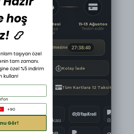
 Hazır
e hoş
Şimdi
Pazartesi
11–13 Ağustos
Sipariş
Kargoya
Teslim edilir
z! 📿
ver
verilir
27
:
38
:
39
Kargoya Teslim Edilmesine
, anlam taşıyan özel
menin tam zamanı.
işine özel %5 indirim
Hızlı Kargo
Kolay İade
 kullan!
Güvenli Alışveriş
Tüm Kartlara 12 Taksit
efon
nu Gör!