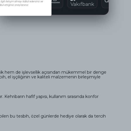
lgili iletişim almayı kabul edersiniz ve
ul ettiğinizi onaylarsınız.
tetik hem de işlevsellik açısından mükemmel bir denge
h, el işçiliğinin ve kaliteli malzemenin birleşimiyle
Kehribarın hafif yapısı, kullanım sırasında konfor
ilebilen bu tesbih, özel günlerde hediye olarak da tercih