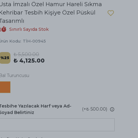
Usta İmzalı Özel Hamur Hareli Sıkma
Kehribar Tesbih Kişiye Özel Püskül
Tasarımlı
Sınırlı Sayıda Stok
Ürün Kodu
:
TİH-00945
₺ 5,500.00
%
25
₺ 4,125.00
Bal Turuncusu
Tesbihe Yazılacak Harf veya Ad-
(+
₺ 500.00
)
Soyad Belirtiniz