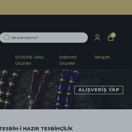
0
10.000₺ Üstü
İndirimli
İletişim
Ürünler
Ürünler
TESBİH-İ HAZIR TESBİHÇİLİK