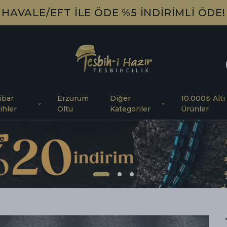
ÜCRETSİZ KARGO!
ibar
Erzurum
Diğer
10.000₺ Altı
ihler
Oltu
Kategoriler
Ürünler