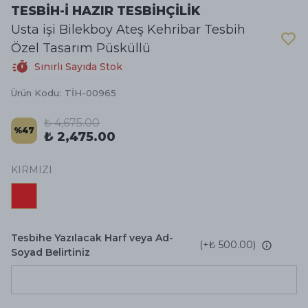
TESBİH-İ HAZIR TESBİHÇİLİK
Usta işi Bilekboy Ateş Kehribar Tesbih
Özel Tasarım Püsküllü
Sınırlı Sayıda Stok
Ürün Kodu
:
TİH-00965
₺ 4,675.00
%
47
₺ 2,475.00
KIRMIZI
Tesbihe Yazılacak Harf veya Ad-
(+
₺ 500.00
)
Soyad Belirtiniz