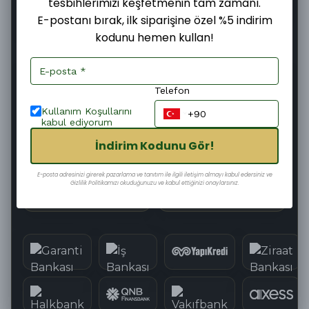
tesbihlerimizi keşfetmenin tam zamanı.
E-postanı bırak, ilk siparişine özel %5 indirim
kodunu hemen kullan!
Şimdi
Bugün
08–10 Ağustos
Sipariş ver
Kargoya
Teslim edilir
verilir
11
:
31
:
16
Kargoya Teslim Edilmesine
Telefon
Kullanım Koşullarını
kabul ediyorum
İndirim Kodunu Gör!
Hızlı Kargo
Kolay İade
E-posta adresinizi girerek pazarlama ve tanıtım ile ilgili iletişim almayı kabul edersiniz ve
Gizlilik Politikamızı okuduğunuzu ve kabul ettiğinizi onaylarsınız.
Güvenli Alışveriş
Tüm Kartlara 12 Taksit