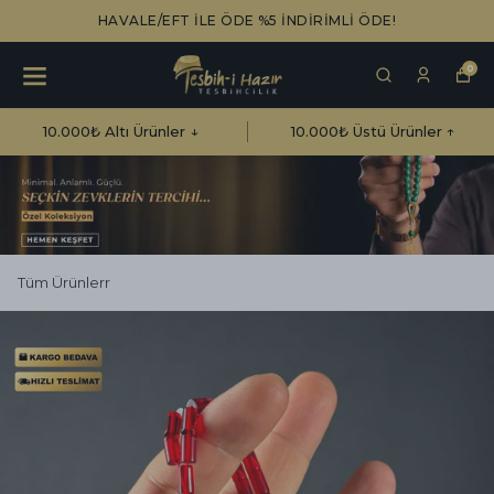
HAVALE/EFT İLE ÖDE %5 İNDİRİMLİ ÖDE!
0
10.000₺ Altı Ürünler ↓
10.000₺ Üstü Ürünler ↑
Tüm Ürünlerr