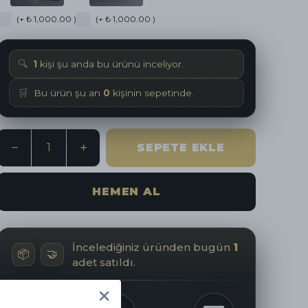
(+ ₺ 1,000.00 )
(+ ₺ 1,000.00 )
🔍
1
kişi şu anda bu ürünü inceliyor.
🛒
Bu ürün şu an
0
kişinin sepetinde.
SEPETE EKLE
HEMEN AL
İncelediğiniz üründen bugün
1
📦
🤝
adet satıldı.