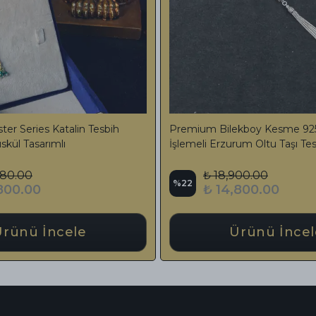
e Hareli Sıkma Kehribar Tesbih Özel
Premium İşlemeli Ate
rım Ağır Püsküllü
Ayar Gümüş Püskül
₺ 5,200.00
₺ 26,000.00
%
37
₺ 3,800.00
₺ 16,500.0
Ürünü İncele
Ürünü