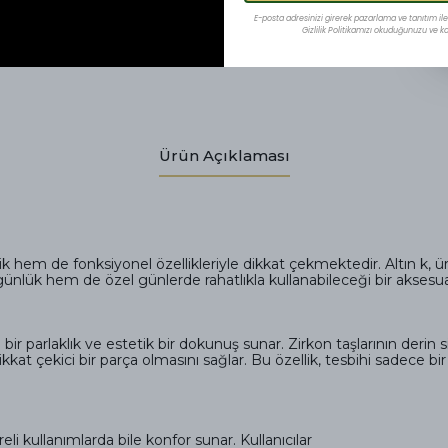
E-posta adresinizi girerek pazarlama ve tanıtım ile i
Gizlilik Politikamızı okuduğunuzu ve kab
Ürün Açıklaması
etik hem de fonksiyonel özellikleriyle dikkat çekmektedir. Altın 
m günlük hem de özel günlerde rahatlıkla kullanabileceği bir akses
ı bir parlaklık ve estetik bir dokunuş sunar. Zirkon taşlarının deri
ikkat çekici bir parça olmasını sağlar. Bu özellik, tesbihi sadece b
eli kullanımlarda bile konfor sunar. Kullanıcılar