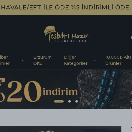
HAVALE/EFT İLE ÖDE %5 İNDİRİMLİ ÖDE!
ibar
Erzurum
Diğer
10.000₺ Altı
ihler
Oltu
Kategoriler
Ürünler