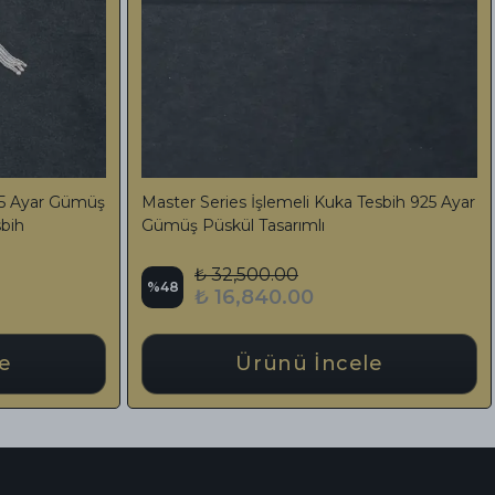
ş Kehribar Tesbih 925
Bilekboy Renk Süzmesi Çekim Harika
Sıkma Kehribar Tesbih Özel Tasarım 
₺ 7,500.00
%
50
0
₺ 3,750.00
 İncele
Ürünü İncele