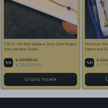
25 Ayar
Kesme Ateş Kehribar Kesme Tesbih 3 Hilal
Kesm
Özel Bozkurt Tasarımlı Püskül
Tasa
₺ 5,970.00
%
36
%
27
₺ 3,850.00
Ürünü İncele