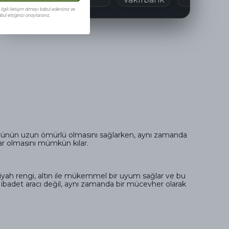
lgili iletişim almayı kabul edersiniz ve
ul ettiğinizi onaylarsınız.
k, ürünün uzun ömürlü olmasını sağlarken, aynı zamanda
uar olmasını mümkün kılar.
n siyah rengi, altın ile mükemmel bir uyum sağlar ve bu
ir ibadet aracı değil, aynı zamanda bir mücevher olarak