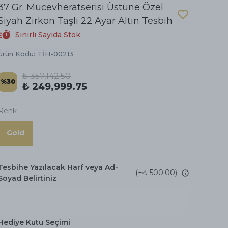
37 Gr. Mücevheratserisi Üstüne Özel
Siyah Zirkon Taşlı 22 Ayar Altın Tesbih
Sınırlı Sayıda Stok
Ürün Kodu
:
TİH-00213
₺ 357,142.50
%
30
₺ 249,999.75
Renk
Gold
Tesbihe Yazılacak Harf veya Ad-
(+
₺ 500.00
)
Soyad Belirtiniz
Hediye Kutu Seçimi