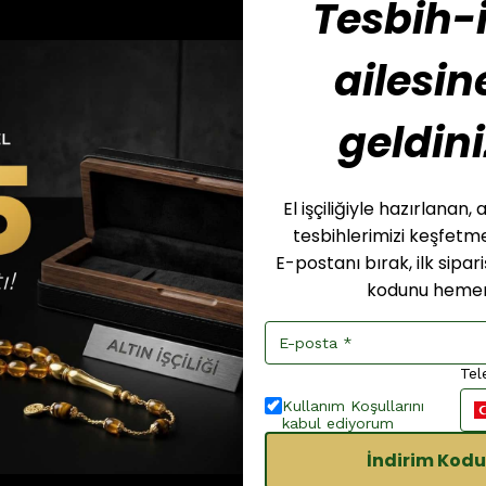
Tesbih-i
ailesin
geldini
El işçiliğiyle hazırlanan
tesbihlerimizi keşfet
E-postanı bırak, ilk sipar
kodunu hemen
Tel
Kullanım Koşullarını
kabul ediyorum
İndirim Kodu