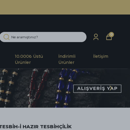
0
10.000₺ Üstü
İndirimli
İletişim
Ürünler
Ürünler
TESBİH-İ HAZIR TESBİHÇİLİK