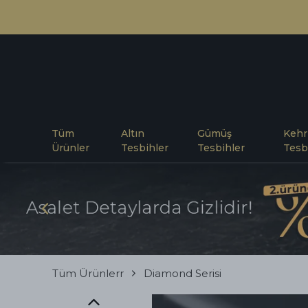
Tüm
Altın
Gümüş
Kehr
Ürünler
Tesbihler
Tesbihler
Tesb
Tüm Ürünlerr
Diamond Serisi