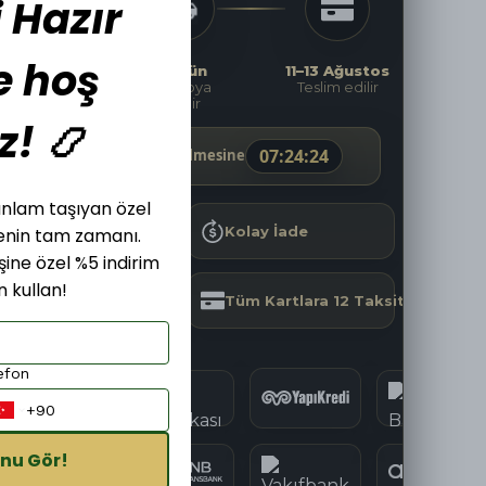
 Hazır
e hoş
Şimdi
Bugün
11–13 Ağustos
Sipariş
Kargoya
Teslim edilir
ver
verilir
z! 📿
07
:
24
:
22
Kargoya Teslim Edilmesine
, anlam taşıyan özel
Hızlı Kargo
Kolay İade
menin tam zamanı.
işine özel %5 indirim
 kullan!
Güvenli Alışveriş
Tüm Kartlara 12 Taksit
efon
nu Gör!