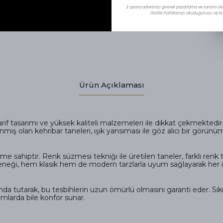
E-posta adresinizi girerek pazarlama ve tanıtım ile i
Gizlilik Politikamızı okuduğunuzu ve kab
Ürün Açıklaması
f tasarımı ve yüksek kaliteli malzemeleri ile dikkat çekmektedir. 
iş olan kehribar taneleri, ışık yansıması ile göz alıcı bir görünü
e sahiptir. Renk süzmesi tekniği ile üretilen taneler, farklı renk
eçeneği, hem klasik hem de modern tarzlarla uyum sağlayarak her ort
da tutarak, bu tesbihlerin uzun ömürlü olmasını garanti eder. S
nımlarda bile konfor sunar.