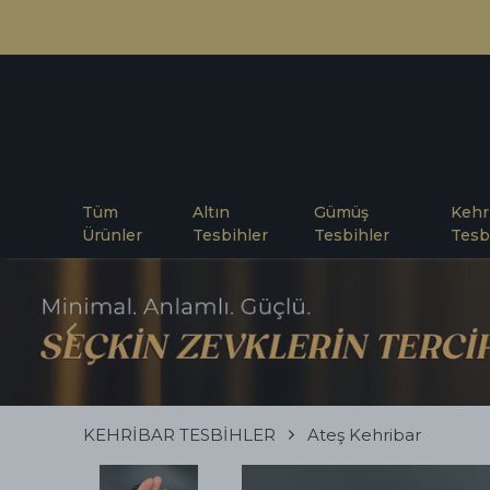
Tüm
Altın
Gümüş
Kehr
Ürünler
Tesbihler
Tesbihler
Tesb
KEHRİBAR TESBİHLER
Ateş Kehribar