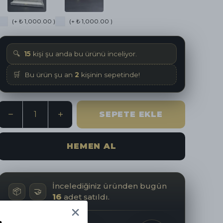
(+ ₺ 1,000.00 )
(+ ₺ 1,000.00 )
🔍
15
kişi şu anda bu ürünü inceliyor.
🛒
Bu ürün şu an
2
kişinin sepetinde!
SEPETE EKLE
HEMEN AL
İncelediğiniz üründen bugün
📦
🤝
16
adet satıldı.