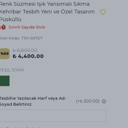
Renk Süzmesi Işık Yansımalı Sıkma
Kehribar Tesbih Yeni ve Özel Tasarım
Püsküllü
Sınırlı Sayıda Stok
Ürün Kodu
:
TİH-00727
₺ 8,800.00
%
50
₺ 4,400.00
YEŞİL SİYAH
Tesbihe Yazılacak Harf veya Ad-
(+
₺ 500.00
)
Soyad Belirtiniz