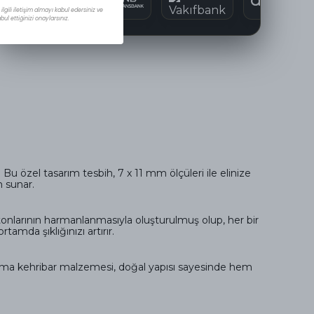
lgili iletişim almayı kabul edersiniz ve
ul ettiğinizi onaylarsınız.
Bu özel tasarım tesbih, 7 x 11 mm ölçüleri ile elinize
m sunar.
 tonlarının harmanlanmasıyla oluşturulmuş olup, her bir
amda şıklığınızı artırır.
ıkma kehribar malzemesi, doğal yapısı sayesinde hem