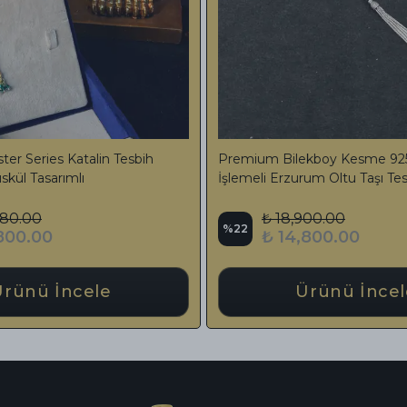
reli Sıkma Kehribar Tesbih Özel
Premium İşlemeli Ateş Ke
Ağır Püsküllü
Ayar Gümüş Püskül
 5,200.00
₺ 26,000.00
%
37
 3,800.00
₺ 16,500.00
Ürünü İncele
Ürünü İn