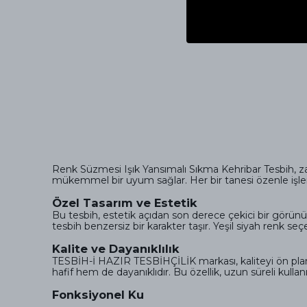
Renk Süzmesi Işık Yansımalı Sıkma Kehribar Tesbih, zari
mükemmel bir uyum sağlar. Her bir tanesi özenle işlenm
Özel Tasarım ve Estetik
Bu tesbih, estetik açıdan son derece çekici bir görünüm
tesbih benzersiz bir karakter taşır. Yeşil siyah renk s
Kalite ve Dayanıklılık
TESBİH-İ HAZIR TESBİHÇİLİK markası, kaliteyi ön plan
hafif hem de dayanıklıdır. Bu özellik, uzun süreli kulla
Fonksiyonel Ku