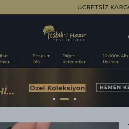
ÜCRETSİZ KARGO!
ibar
Erzurum
Diğer
10.000₺ Altı
ihler
Oltu
Kategoriler
Ürünler