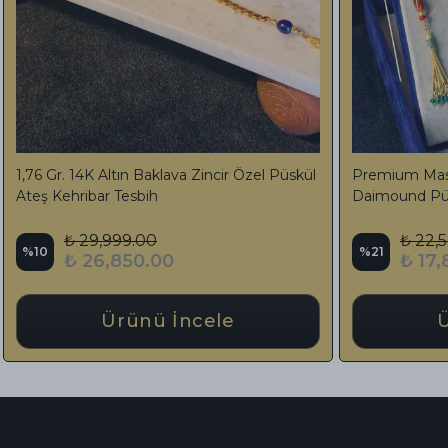
yar
Kesme Ateş Kehribar Kesme Tesbih 3 Hilal
Kesme Ha
Özel Bozkurt Tasarımlı Püskül
Tasarım 
₺ 5,970.00
₺
%
36
%
27
₺ 3,850.00
₺
Ürünü İncele