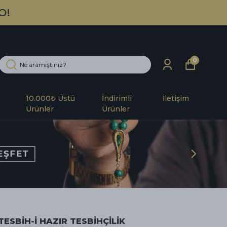
0
10.000₺ Üstü
İndirimli
İletişim
Ürünler
Ürünler
TESBİH-İ HAZIR TESBİHÇİLİK