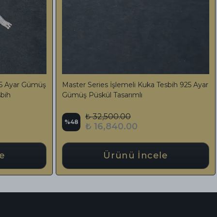
hribar Tesbih 925
Bilekboy Renk Süzmesi Çekim Harikası
Sıkma Kehribar Tesbih Özel Tasarım Püsk
₺ 7,500.00
%
50
₺ 3,750.00
cele
Ürünü İncele