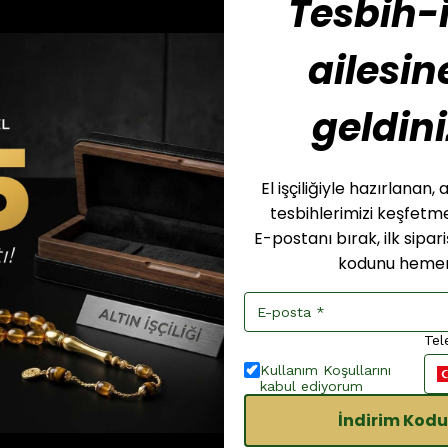
Tesbih-i
ailesin
geldini
El işçiliğiyle hazırlanan
tesbihlerimizi keşfet
E-postanı bırak, ilk sipar
kodunu hemen
Tel
Kullanım Koşullarını
kabul ediyorum
İndirim Kodu