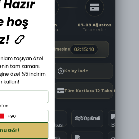
 Hazır
e hoş
Şimdi
Bugün
07–09 Ağustos
Sipariş
Kargoya
Teslim edilir
z! 📿
ver
verilir
02
:
15
:
09
Kargoya Teslim Edilmesine
, anlam taşıyan özel
menin tam zamanı.
Hızlı Kargo
Kolay İade
işine özel %5 indirim
 kullan!
Güvenli Alışveriş
Tüm Kartlara 12 Taksit
efon
nu Gör!