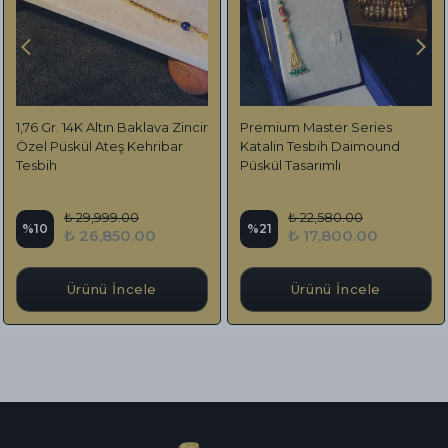
1,76 Gr. 14K Altın Baklava Zincir
Premium Master Series
Özel Püskül Ateş Kehribar
Katalin Tesbih Daimound
Tesbih
Püskül Tasarımlı
₺ 29,999.00
₺ 22,580.00
%
10
%
21
₺ 26,850.00
₺ 17,800.00
Ürünü İncele
Ürünü İncele