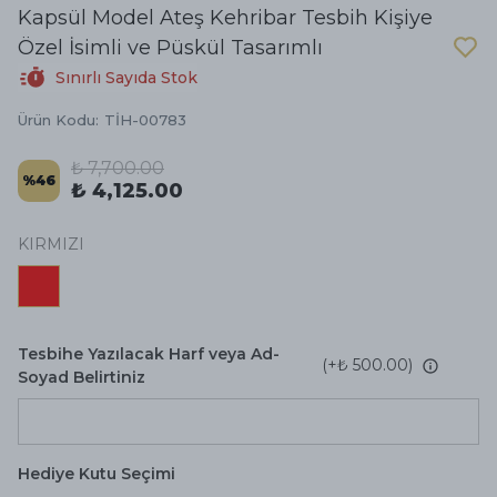
Kapsül Model Ateş Kehribar Tesbih Kişiye
Özel İsimli ve Püskül Tasarımlı
Sınırlı Sayıda Stok
Ürün Kodu
:
TİH-00783
₺ 7,700.00
%
46
₺ 4,125.00
KIRMIZI
Tesbihe Yazılacak Harf veya Ad-
(+
₺ 500.00
)
Soyad Belirtiniz
Hediye Kutu Seçimi