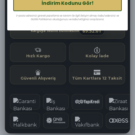
İndirim Kodunu Gör!
Şimdi
Pazartesi
11–13 Ağustos
Sipariş ver
Kargoya
Teslim edilir
E-posta adresinizi girerek pazarlama ve tanıtım ile ilgili iletişim almayı kabul edersiniz ve
verilir
Gizlilik Politikamızı okuduğunuzu ve kabul ettiğinizi onaylarsınız.
69
:
52
:
00
Kargoya Teslim Edilmesine
Hızlı Kargo
Kolay İade
Güvenli Alışveriş
Tüm Kartlara 12 Taksit