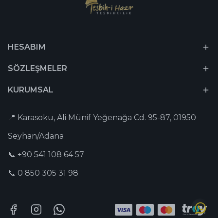
HESABIM
SÖZLEŞMELER
KURUMSAL
📍 Karasoku, Ali Münif Yeğenağa Cd. 95-87, 01950
Seyhan/Adana
📞 +90 541 108 64 57
📞 0 850 305 31 98