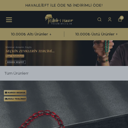
HAVALE/EFT İLE ÖDE %5 İNDİRİMLİ ÖDE!
0
10.000₺ Altı Ürünler ↓
10.000₺ Üstü Ürünler ↑
Tüm Ürünlerr