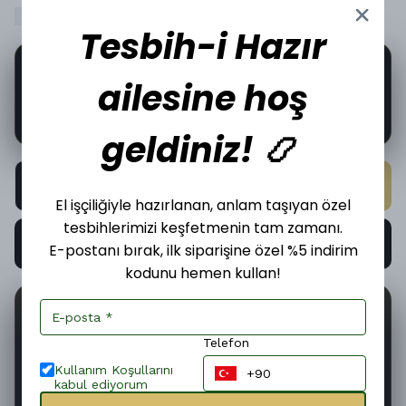
(+ ₺ 1,000.00 )
(+ ₺ 1,000.00 )
Tesbih-i Hazır
🔍
16
kişi şu anda bu ürünü inceliyor.
ailesine hoş
🛒
Bu ürün şu an
2
kişinin sepetinde!
geldiniz! 📿
SEPETE EKLE
El işçiliğiyle hazırlanan, anlam taşıyan özel
tesbihlerimizi keşfetmenin tam zamanı.
HEMEN AL
E-postanı bırak, ilk siparişine özel %5 indirim
kodunu hemen kullan!
📦
🤝
13
İncelediğiniz üründen bugün
adet satıldı.
Telefon
Kullanım Koşullarını
kabul ediyorum