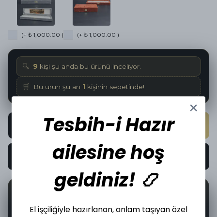
(+ ₺ 1,000.00 )
(+ ₺ 1,000.00 )
🔍
9
kişi şu anda bu ürünü inceliyor.
🛒
Bu ürün şu an
1
kişinin sepetinde!
Tesbih-i Hazır
SEPETE EKLE
ailesine hoş
HEMEN AL
geldiniz! 📿
📦
🤝
0
İncelediğiniz üründen bugün
adet satıldı.
El işçiliğiyle hazırlanan, anlam taşıyan özel