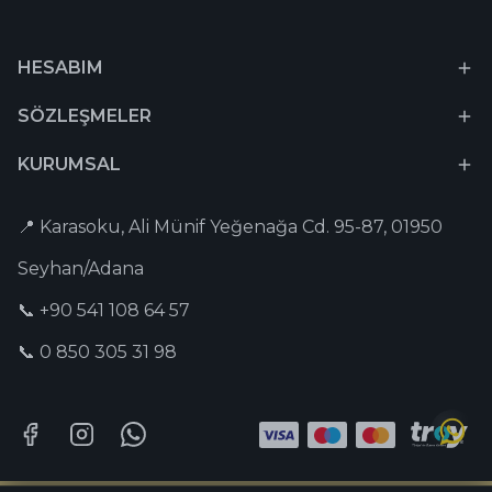
HESABIM
SÖZLEŞMELER
KURUMSAL
📍 Karasoku, Ali Münif Yeğenağa Cd. 95-87, 01950
Seyhan/Adana
📞 +90 541 108 64 57
📞 0 850 305 31 98