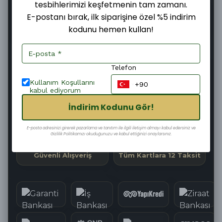
tesbihlerimizi keşfetmenin tam zamanı.
E-postanı bırak, ilk siparişine özel %5 indirim
kodunu hemen kullan!
Şimdi
Pazartesi
11–13 Ağustos
Sipariş ver
Kargoya
Teslim edilir
verilir
Telefon
35
:
58
:
54
Kargoya Teslim Edilmesine
Kullanım Koşullarını
kabul ediyorum
İndirim Kodunu Gör!
Hızlı Kargo
Kolay İade
E-posta adresinizi girerek pazarlama ve tanıtım ile ilgili iletişim almayı kabul edersiniz ve
Gizlilik Politikamızı okuduğunuzu ve kabul ettiğinizi onaylarsınız.
Güvenli Alışveriş
Tüm Kartlara 12 Taksit