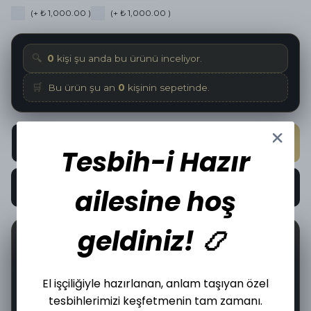
(+ ₺ 1,000.00 )
(+ ₺ 1,000.00 )
🔍
0
kişi şu anda bu ürünü inceliyor.
🛒
Bu ürün şu an
0
kişinin sepetinde.
SEPETE EKLE
Tesbih-i Hazır
HEMEN AL
ailesine hoş
geldiniz! 📿
📦
🤝
4
İncelediğiniz üründen bugün
adet satıldı.
El işçiliğiyle hazırlanan, anlam taşıyan özel
tesbihlerimizi keşfetmenin tam zamanı.