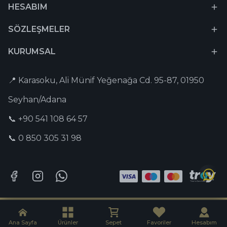
HESABIM
SÖZLEŞMELER
KURUMSAL
📍 Karasoku, Ali Münif Yeğenağa Cd. 95-87, 01950
Seyhan/Adana
📞 +90 541 108 64 57
📞 0 850 305 31 98
Tesbih-i Hazır © 2026 Tüm Hakları Saklıdır. | Captain Digital •
Dijital
Pazarlama Ajansı
Ana Sayfa
Ürünler
Sepet
Favoriler
Hesabım