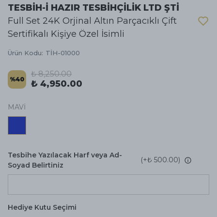
TESBİH-İ HAZIR TESBİHÇİLİK LTD ŞTİ
Full Set 24K Orjinal Altın Parçacıklı Çift
Sertifikalı Kişiye Özel İsimli
Ürün Kodu
:
TİH-01000
₺ 8,250.00
%
40
₺ 4,950.00
MAVİ
Tesbihe Yazılacak Harf veya Ad-
(+
₺ 500.00
)
Soyad Belirtiniz
Hediye Kutu Seçimi