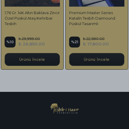
1,76 Gr. 14K Altın Baklava Zincir
Premium Master Series
Özel Püskül Ateş Kehribar
Katalin Tesbih Daimound
Tesbih
Püskül Tasarımlı
₺ 29,999.00
₺ 22,580.00
%
10
%
21
₺ 26,850.00
₺ 17,800.00
Ürünü İncele
Ürünü İncele