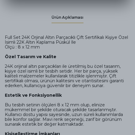
Ürün Açıklaması
Full Set 24K Orjinal Altın Parçacıklı Çift Sertifikalı Kişiye Özel
İsimli 22K Altın Kaplama Püskül İle
Ölçü : 8 x 12 mm
Özel Tasarım ve Kalite
24K orijinal altın parçacıkları ile üretilmiş bu özel tasarım,
kişiye özel isimli bir tesbih setidir. Her bir parça, yüksek
kaliteli malzemeler kullanılarak titizlikle işlenmiştir. Çift
sertifikalı olması, ürünün kalitesini ve otantisitesini garanti
ederken, kullanıcıya güvenilir bir deneyim sunar.
Estetik ve Fonksiyonellik
Bu tesbih setinin ölçüleri 8 x 12 mm olup, elinize
mükemmel bir şekilde oturacak şekilde tasarlanmıştır.
Kullanıcı dostu yapısı sayesinde, uzun süreli kullanımlarda
bile konfor sağlar. Mavi renk seçeneği, zarif bir görünüm
sunarak estetik bir değer katmaktadır.
Kişiselleştirme İmkanları