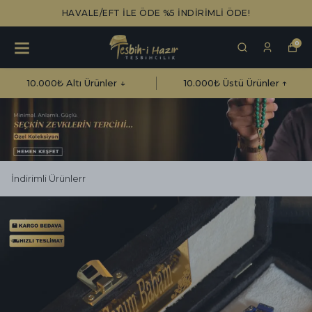
HAVALE/EFT İLE ÖDE %5 İNDİRİMLİ ÖDE!
0
10.000₺ Altı Ürünler ↓
10.000₺ Üstü Ürünler ↑
İndirimli Ürünlerr