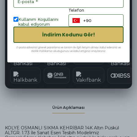
Hızlı Kargo
Kolay İade
Telefon
Kullanım Koşullarını
kabul ediyorum
Güvenli Alışveriş
Tüm Kartlara 12 Taksit
İndirim Kodunu Gör!
E-posta adresinizi girerek pazarlama ve tanıtım ile ilgili iletişim almayı kabul edersiniz ve
Gizlilik Politikamızı okuduğunuzu ve kabul ettiğinizi onaylarsınız.
Ürün Açıklaması
KOLYE OSMANLI SIKMA KEHRİBAR 14K Altın Püskül
ALTGR. 1.73 İle Sanat Eseri Tesbih Modelimiz