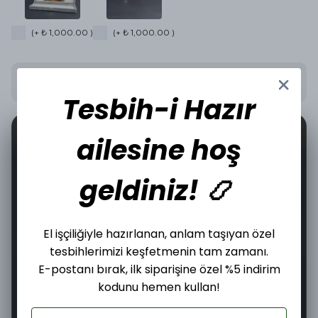
(+ ₺ 1,000.00 )
(+ ₺ 1,000.00 )
Stoğa Gelince Haber Ver
Tesbih-i Hazır
📦
🤝
0
ailesine hoş
İncelediğiniz üründen bugün
adet satıldı.
geldiniz! 📿
Şimdi
Bugün
07–09 Ağustos
El işçiliğiyle hazırlanan, anlam taşıyan özel
Sipariş ver
Kargoya
Teslim edilir
tesbihlerimizi keşfetmenin tam zamanı.
verilir
E-postanı bırak, ilk siparişine özel %5 indirim
10
:
59
:
53
Kargoya Teslim Edilmesine
kodunu hemen kullan!