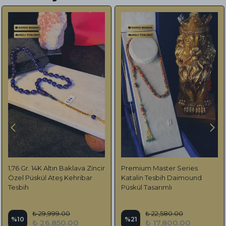
1,76 Gr. 14K Altın Baklava Zincir
Premium Master Series
Özel Püskül Ateş Kehribar
Katalin Tesbih Daimound
Tesbih
Püskül Tasarımlı
₺ 29,999.00
₺ 22,580.00
%
10
%
21
₺ 26,850.00
₺ 17,800.00