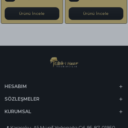
Ürünü İncele
Ürünü İncele
HESABIM
SÖZLEŞMELER
KURUMSAL
📍 Karasoku, Ali Münif Yeğenağa Cd. 95-87, 01950