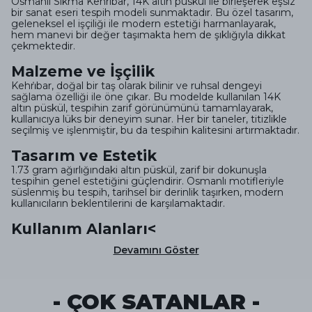
Osmanlı Sıkma Kehribar, 14K altın püskül ile birleşerek eşsiz
bir sanat eseri tespih modeli sunmaktadır. Bu özel tasarım,
geleneksel el işçiliği ile modern estetiği harmanlayarak,
hem manevi bir değer taşımakta hem de şıklığıyla dikkat
çekmektedir.
Malzeme ve İşçilik
Kehri̇bar, doğal bir taş olarak bilinir ve ruhsal dengeyi
sağlama özelliği ile öne çıkar. Bu modelde kullanılan 14K
altın püskül, tespihin zarif görünümünü tamamlayarak,
kullanıcıya lüks bir deneyim sunar. Her bir taneler, titizlikle
seçilmiş ve işlenmiştir, bu da tespihin kalitesini artırmaktadır.
Tasarım ve Estetik
1.73 gram ağırlığındaki altın püskül, zarif bir dokunuşla
tespihin genel estetiğini güçlendirir. Osmanlı motifleriyle
süslenmiş bu tespih, tarihsel bir derinlik taşırken, modern
kullanıcıların beklentilerini de karşılamaktadır.
Kullanım Alanları<
Devamını Göster
- ÇOK SATANLAR -