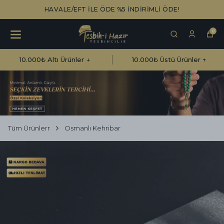
HAVALE/EFT İLE ÖDE %5 İNDİRİMLİ ÖDE!
0
10.000₺ Altı Ürünler ↓
10.000₺ Üstü Ürünler ↑
Tüm Ürünlerr
Osmanlı Kehribar