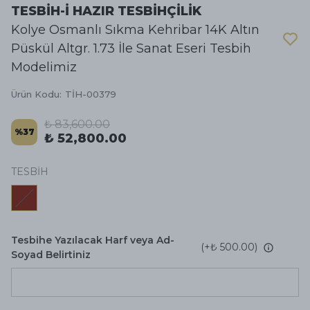
TESBİH-İ HAZIR TESBİHÇİLİK
Kolye Osmanlı Sıkma Kehribar 14K Altın
Püskül Altgr. 1.73 İle Sanat Eseri Tesbih
Modelimiz
Ürün Kodu
:
TİH-00379
₺ 83,600.00
%
37
₺ 52,800.00
TESBİH
Tesbihe Yazılacak Harf veya Ad-
(+
₺ 500.00
)
Soyad Belirtiniz