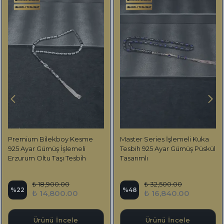
Premium Bilekboy Kesme
Master Series İşlemeli Kuka
925 Ayar Gümüş İşlemeli
Tesbih 925 Ayar Gümüş Püskül
Erzurum Oltu Taşı Tesbih
Tasarımlı
₺ 18,900.00
₺ 32,500.00
%
22
%
48
₺ 14,800.00
₺ 16,840.00
Ürünü İncele
Ürünü İncele