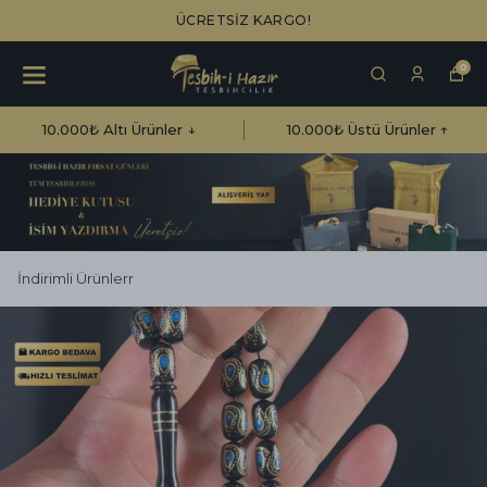
ÜCRETSİZ KARGO!
0
10.000₺ Altı Ürünler ↓
10.000₺ Üstü Ürünler ↑
İndirimli Ürünlerr