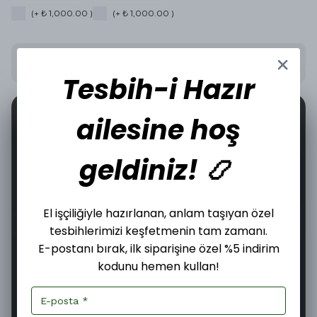
(+ ₺ 1,000.00 )
(+ ₺ 1,000.00 )
Stoğa Gelince Haber Ver
Tesbih-i Hazır
📦
🤝
1
ailesine hoş
İncelediğiniz üründen bugün
adet satıldı.
geldiniz! 📿
Şimdi
Pazartesi
11–13 Ağustos
El işçiliğiyle hazırlanan, anlam taşıyan özel
Sipariş ver
Kargoya
Teslim edilir
tesbihlerimizi keşfetmenin tam zamanı.
verilir
E-postanı bırak, ilk siparişine özel %5 indirim
57
:
16
:
32
Kargoya Teslim Edilmesine
kodunu hemen kullan!