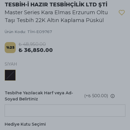
TESBİH-İ HAZIR TESBİHÇİLİK LTD ŞTİ
Master Series Kara Elmas Erzurum Oltu
Taşı Tesbih 22K Altın Kaplama Püskül
Ürün Kodu
:
TİH-EO9767
₺ 48,950.00
%
25
₺ 36,850.00
SİYAH
Tesbihe Yazılacak Harf veya Ad-
(+
₺ 500.00
)
Soyad Belirtiniz
Hediye Kutu Seçimi