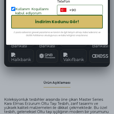
Hızlı Kargo
Kolay İade
Telefon
Kullanım Koşullarını
kabul ediyorum
Güvenli Alışveriş
Tüm Kartlara 12 Taksit
İndirim Kodunu Gör!
E-posta adresinizi girerek pazarlama ve tanıtım ile ilgili iletişim almayı kabul edersiniz ve
Gizlilik Politikamızı okuduğunuzu ve kabul ettiğinizi onaylarsınız.
Ürün Açıklaması
Koleksiyonluk tesbihler arasında öne çıkan Master Series
Kara Elmas Erzurum Oltu Taşı Tesbih, zarif tasarımı ve
yüksek kaliteli malzemeleri ile dikkat çekmektedir. Bu özel
tesbih, geleneksel Oltu taşı işçiliğinin modern bir yorumunu