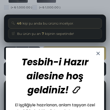
(+ ₺ 1,000.00 )
(+ ₺ 1,000.00 )
🔍
46
kişi şu anda bu ürünü inceliyor.
🛒
Bu ürün şu an
7
kişinin sepetinde!
SEPETE EKLE
Tesbih-i Hazır
HEMEN AL
ailesine hoş
geldiniz! 📿
📦
🤝
20
İncelediğiniz üründen bugün
adet satıldı.
El işçiliğiyle hazırlanan, anlam taşıyan özel