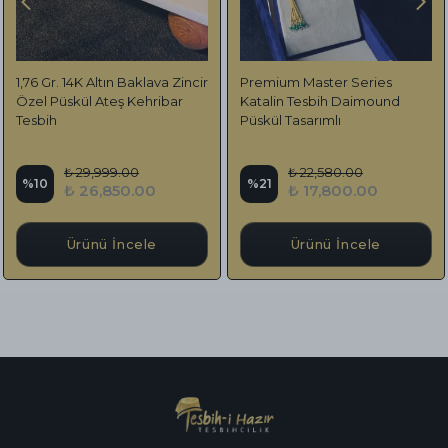
1,76 Gr. 14K Altın Baklava Zincir
Premium Master Series
Özel Püskül Ateş Kehribar
Katalin Tesbih Daimound
Tesbih
Püskül Tasarımlı
₺ 29,999.00
₺ 22,580.00
%
10
%
21
₺ 26,850.00
₺ 17,800.00
Ürünü İncele
Ürünü İncele